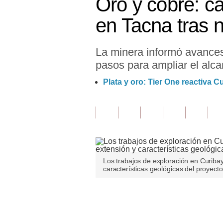
Oro y cobre: c
Finanzas Personales
en Tacna tras 
Inmobiliarias
La minera informó avances 
Plus G
pasos para ampliar el alca
Opinión
Plata y oro: Tier One reactiva 
Editorial
Pregunta de hoy
Blogs
Tendencias
Los trabajos de exploración en Curiba
características geológicas del proyect
Lujo
Viajes
Únete a nuestro canal
Moda