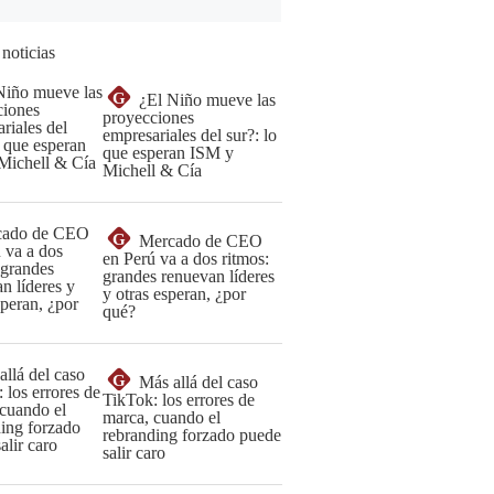
 noticias
G
¿El Niño mueve las
proyecciones
empresariales del sur?: lo
que esperan ISM y
Michell & Cía
G
Mercado de CEO
en Perú va a dos ritmos:
grandes renuevan líderes
y otras esperan, ¿por
qué?
G
Más allá del caso
TikTok: los errores de
marca, cuando el
rebranding forzado puede
salir caro