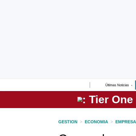
Lo último
Peru Quiosco
Portada
Empresas
Management & Empleo
Economía
Últimas Noticias
Mercados
Perú
Política
GESTION
>
ECONOMIA
>
EMPRESA
Tu Dinero