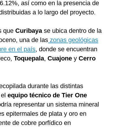
 6.12%, así como en la presencia de
istribuidas a lo largo del proyecto.
s que
Curibaya
se ubica dentro de la
eoceno, una de las
zonas geológicas
re en el país
, donde se encuentran
veco,
Toquepala
,
Cuajone
y
Cerro
recopilada durante las distintas
 el
equipo
técnico
de
Tier
One
dría representar un sistema mineral
 epitermales de plata y oro en
ente de cobre porfídico en