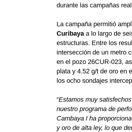
De
durante las campañas real
Cookies
Preguntas
Frecuentes
La campaña permitió ampl
Curibaya
a lo largo de sei
estructuras. Entre los res
intersección de un metro co
en el pozo 26CUR-023, así
plata y 4.52 g/t de oro en
los ocho sondajes intercep
“
Estamos muy satisfechos 
nuestro programa de perfor
Cambaya I ha proporcionad
y oro de alta ley, lo que 