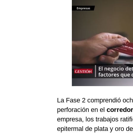
Podcast
Gestión TV
Videos
Fotogalerías
gestion.pe
¿quiénes
Somos?
Términos
Y
La Fase 2 comprendió ocho
Condiciones
perforación en el
corredor
Política
De
empresa, los trabajos rati
Privacidad
epitermal de plata y oro de
Politica