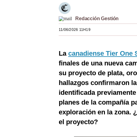
Estilos
Mundo
Redacción Gestión
11/06/2026 11H19
EEUU
México
La
canadiense Tier One S
España
finales de una nueva ca
Internacional
su proyecto de plata, or
Tecnología
hallazgos confirmaron la
identificada previamente 
Club del Suscriptor
planes de la compañía pa
Mix
exploración en la zona. 
G de Gestión
el proyecto?
Notas Contratadas