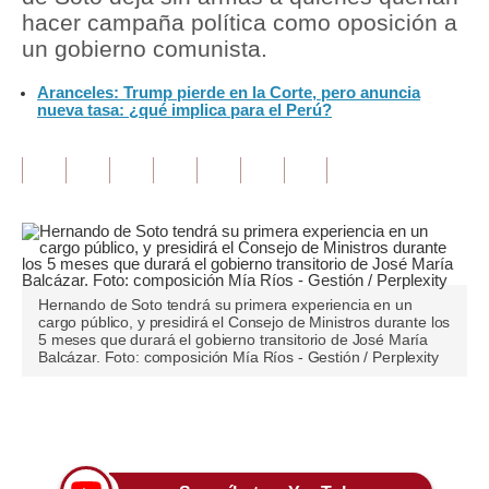
hacer campaña política como oposición a
Tu Dinero
un gobierno comunista.
Finanzas Personales
Aranceles: Trump pierde en la Corte, pero anuncia
nueva tasa: ¿qué implica para el Perú?
Inmobiliarias
Plus G
Opinión
Editorial
Pregunta de hoy
Hernando de Soto tendrá su primera experiencia en un
cargo público, y presidirá el Consejo de Ministros durante los
5 meses que durará el gobierno transitorio de José María
Blogs
Balcázar. Foto: composición Mía Ríos - Gestión / Perplexity
Tendencias
Únete a nuestro canal
Lujo
Viajes