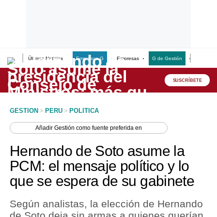
Últimas Noticias
Empresas G
Empresas
G de Gestión
Finanzas
Lo último
Peru Quiosco
SUSCRÍBETE
Portada
GESTION
>
PERU
>
POLITICA
Empresas
Añadir
Gestión
como fuente preferida en
Management & Empleo
Hernando de Soto asume la
Economía
PCM: el mensaje político y lo
que se espera de su gabinete
Mercados
Perú
Según analistas, la elección de Hernando
de Soto deja sin armas a quienes querían
Política