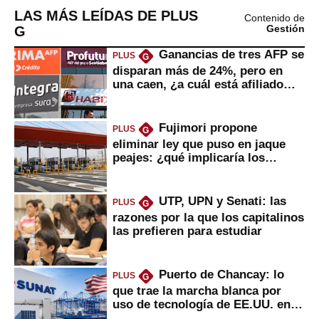
LAS MÁS LEÍDAS DE PLUS
Contenido de
G
Gestión
Ganancias de tres AFP se
PLUS
G
disparan más de 24%, pero en
una caen, ¿a cuál está afiliado
usted?
Fujimori propone
PLUS
G
eliminar ley que puso en jaque
peajes: ¿qué implicaría los
usuarios?
UTP, UPN y Senati: las
PLUS
G
razones por la que los capitalinos
las prefieren para estudiar
Puerto de Chancay: lo
PLUS
G
que trae la marcha blanca por
uso de tecnología de EE.UU. en
mercancías