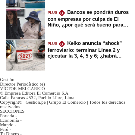
Bancos se pondrán duros
PLUS
G
con empresas por culpa de El
Niño, ¿por qué será bueno para
ahorristas?
Keiko anuncia “shock”
PLUS
G
ferroviario: terminar Línea 2 y
ejecutar la 3, 4, 5 y 6; ¿habrá
avances?
Gestión
Director Periodístico (e)
VÍCTOR MELGAREJO
© Empresa Editora El Comercio S.A.
Calle Paracas #532, Pueblo Libre, Lima.
Copyright© | Gestion.pe | Grupo El Comercio | Todos los derechos
reservados
SECCIONES:
Portada
-
Economía
-
Mundo
-
Perú
-
Tu Dinero
-