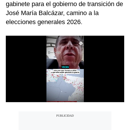
gabinete para el gobierno de transición de
Notas Contratadas
José María Balcázar, camino a la
Podcast
elecciones generales 2026.
Gestión TV
Videos
Fotogalerías
gestion.pe
¿quiénes
Somos?
Términos
Y
Condiciones
Política
De
Privacidad