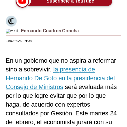
Suscríbete a YouTube
Moda
Estilos
Fernando Cuadros Concha
Mundo
24/02/2026 07H36
EEUU
México
En un gobierno que no aspira a reformar
España
sino a sobrevivir,
la presencia de
Internacional
Hernando De Soto en la presidencia del
Consejo de Ministros
será evaluada más
Tecnología
por lo que logre evitar que por lo que
Club del Suscriptor
haga, de acuerdo con expertos
Mix
consultados por Gestión. Este martes 24
de febrero, el economista jurará con su
G de Gestión