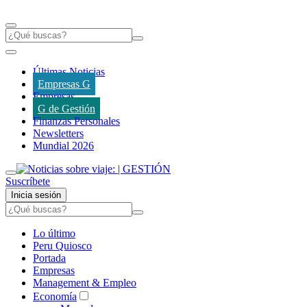
Últimas Noticias
Empresas G
Empresas
G de Gestión
Finanzas Personales
Newsletters
Mundial 2026
Suscríbete
Inicia sesión
Lo último
Peru Quiosco
Portada
Empresas
Management & Empleo
Economía