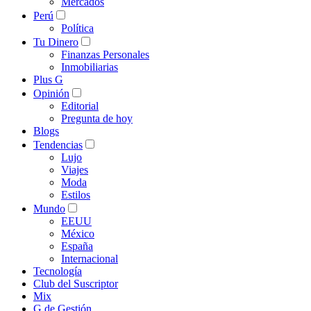
Mercados
Perú
Política
Tu Dinero
Finanzas Personales
Inmobiliarias
Plus G
Opinión
Editorial
Pregunta de hoy
Blogs
Tendencias
Lujo
Viajes
Moda
Estilos
Mundo
EEUU
México
España
Internacional
Tecnología
Club del Suscriptor
Mix
G de Gestión