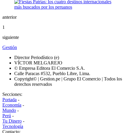
anterior
1
siguiente
Gestión
Director Periodístico (e)
VÍCTOR MELGAREJO
© Empresa Editora El Comercio S.A.
Calle Paracas #532, Pueblo Libre, Lima.
Copyright© | Gestion.pe | Grupo El Comercio | Todos los
derechos reservados
Secciones:
Portada
-
Economía
-
Mundo
-
Perú
-
Tu Dinero
-
Tecnología
Contacto: