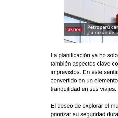
Podcast
Gestión TV
Videos
Fotogalerías
La planificación ya no sol
gestion.pe
también aspectos clave co
¿quiénes
imprevistos. En este sentid
Somos?
convertido en un elemento
Términos
Y
tranquilidad en sus viajes.
Condiciones
Política
De
El deseo de explorar el m
Privacidad
priorizar su seguridad dur
Politica