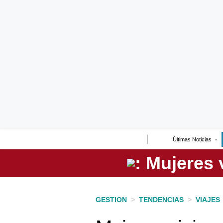
Lo último
Peru Quiosco
Portada
Empresas
Management & Empleo
Economía
Últimas Noticias
Mercados
Perú
Política
GESTION
>
TENDENCIAS
>
VIAJES
Tu Dinero