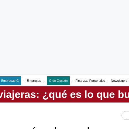
Empresas G
Empresas
G de Gestión
Finanzas Personales
Newsletters