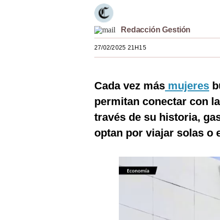
Estilos
Mundo
Redacción Gestión
27/02/2025 21H15
EEUU
México
Cada vez más
mujeres
b
España
permitan conectar con la
Internacional
través de su historia, g
Tecnología
optan por viajar solas o 
Club del Suscriptor
Mix
G de Gestión
Notas Contratadas