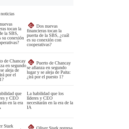
 noticias
G
Dos nuevas
financieras tocan la
puerta de la SBS, ¿cuál
es su conexión con
cooperativas?
G
Puerto de Chancay
se afianza en segundo
lugar y se aleja de Paita:
¿irá por el puesto 1?
La habilidad que los
líderes y CEO
necesitarán en la era de la
IA
G
Oliver Stark regresa