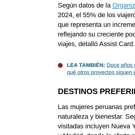
De
Según datos de la
Organiz
Cookies
2024, el 55% de los viajer
Preguntas
Frecuentes
que representa un increme
reflejando su creciente pod
viajes, detalló Assist Card.
LEA TAMBIÉN:
Doce años d
qué otros proyectos siguen 
DESTINOS PREFERI
Las mujeres peruanas pref
naturaleza y bienestar. S
visitadas incluyen Nueva 