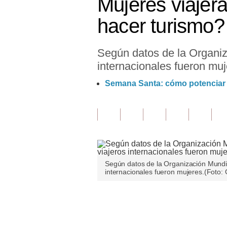
Mujeres viajer
Finanzas Personales
hacer turismo?
Inmobiliarias
Según datos de la Organiz
Plus G
internacionales fueron muj
Opinión
Semana Santa: cómo potenciar s
Editorial
Pregunta de hoy
Blogs
Tendencias
Según datos de la Organización Mundia
internacionales fueron mujeres.(Foto:
Lujo
Viajes
Únete a nuestro canal
Moda