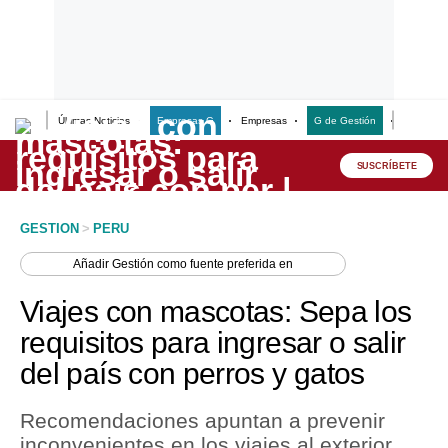
Últimas Noticias
Empresas G
Empresas
G de Gestión
Finanzas
Lo último
Peru Quiosco
SUSCRÍBETE
Portada
GESTION
>
PERU
Empresas
Añadir
Gestión
como fuente preferida en
Management & Empleo
Viajes con mascotas: Sepa los
Economía
requisitos para ingresar o salir
del país con perros y gatos
Mercados
Perú
Recomendaciones apuntan a prevenir
inconvenientes en los viajes al exterior,
Política