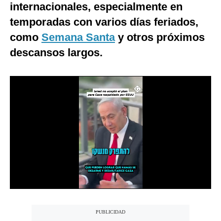
internacionales, especialmente en
Notas Contratadas
temporadas con varios días feriados,
Podcast
como
Semana Santa
y otros próximos
Gestión TV
descansos largos.
Videos
Fotogalerías
gestion.pe
¿quiénes
Somos?
Términos
Y
Condiciones
Política
De
Privacidad