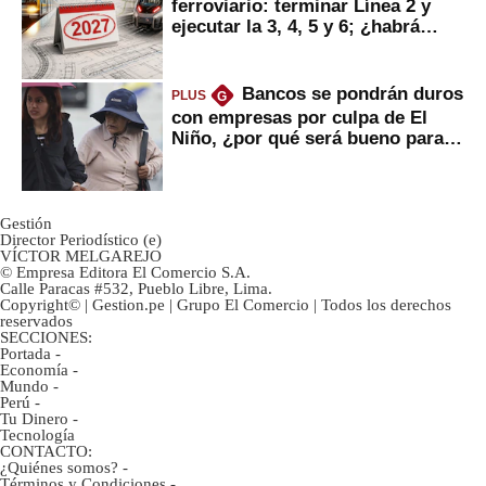
ferroviario: terminar Línea 2 y
ejecutar la 3, 4, 5 y 6; ¿habrá
avances?
Bancos se pondrán duros
PLUS
G
con empresas por culpa de El
Niño, ¿por qué será bueno para
ahorristas?
Gestión
Director Periodístico (e)
VÍCTOR MELGAREJO
© Empresa Editora El Comercio S.A.
Calle Paracas #532, Pueblo Libre, Lima.
Copyright© | Gestion.pe | Grupo El Comercio | Todos los derechos
reservados
SECCIONES:
Portada
-
Economía
-
Mundo
-
Perú
-
Tu Dinero
-
Tecnología
CONTACTO:
¿Quiénes somos?
-
Términos y Condiciones
-