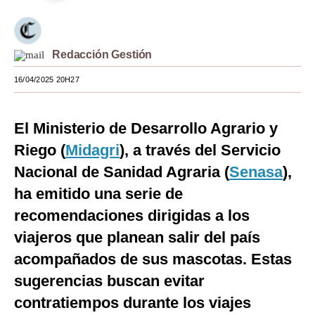
Moda
Estilos
Redacción Gestión
Mundo
16/04/2025 20H27
EEUU
El Ministerio de Desarrollo Agrario y
México
Riego (
Midagri
), a través del Servicio
España
Nacional de Sanidad Agraria (
Senasa
),
Internacional
ha emitido una serie de
recomendaciones dirigidas a los
Tecnología
viajeros que planean salir del país
Club del Suscriptor
acompañados de sus mascotas. Estas
Mix
sugerencias buscan evitar
contratiempos durante los viajes
G de Gestión