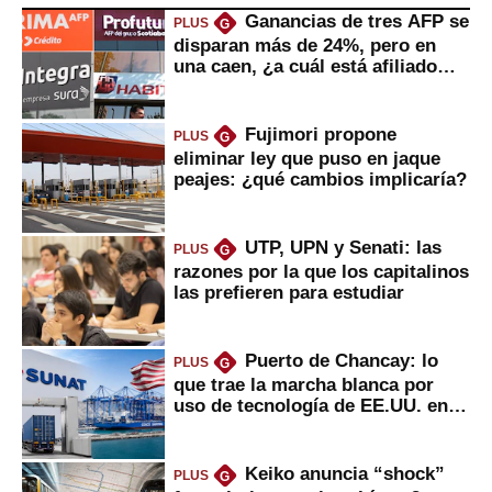
Ganancias de tres AFP se
PLUS
G
disparan más de 24%, pero en
una caen, ¿a cuál está afiliado
usted?
Fujimori propone
PLUS
G
eliminar ley que puso en jaque
peajes: ¿qué cambios implicaría?
UTP, UPN y Senati: las
PLUS
G
razones por la que los capitalinos
las prefieren para estudiar
Puerto de Chancay: lo
PLUS
G
que trae la marcha blanca por
uso de tecnología de EE.UU. en
mercancías
Keiko anuncia “shock”
PLUS
G