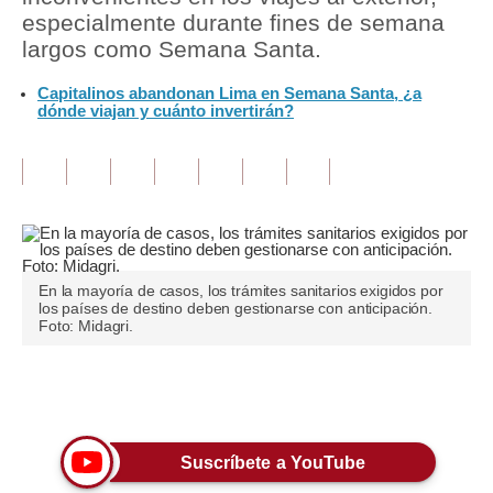
especialmente durante fines de semana
Tu Dinero
largos como Semana Santa.
Finanzas Personales
Capitalinos abandonan Lima en Semana Santa, ¿a
dónde viajan y cuánto invertirán?
Inmobiliarias
Plus G
Opinión
Editorial
En la mayoría de casos, los trámites sanitarios exigidos por
Pregunta de hoy
los países de destino deben gestionarse con anticipación.
Foto: Midagri.
Blogs
Tendencias
Únete a nuestro canal
Lujo
Suscríbete a YouTube
Viajes