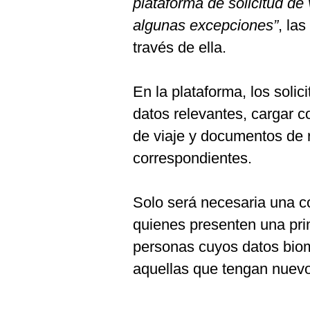
plataforma de solicitud de
De
Cookies
algunas excepciones”
, la
Preguntas
través de ella.
Frecuentes
En la plataforma, los solic
datos relevantes, cargar 
de viaje y documentos de r
correspondientes.
Solo será necesaria una c
quienes presenten una pri
personas cuyos datos biom
aquellas que tengan nuev