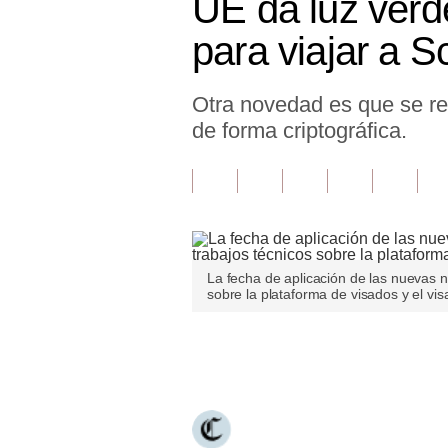
UE da luz verde
Finanzas Personales
para viajar a 
Inmobiliarias
Otra novedad es que se re
Plus G
de forma criptográfica.
Opinión
Editorial
Pregunta de hoy
Blogs
La fecha de aplicación de las nuevas 
sobre la plataforma de visados y el visa
Tendencias
Lujo
Únete a nuestro canal
Viajes
Moda