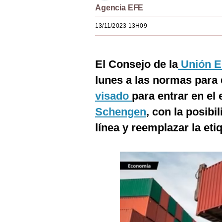
Agencia EFE
Estilos
13/11/2023 13H09
Mundo
EEUU
El Consejo de la
Unión E
México
lunes a las normas para d
España
visado
para entrar en el 
Internacional
Schengen
, con la posibi
línea y reemplazar la etiq
Tecnología
Club del Suscriptor
Mix
G de Gestión
Notas Contratadas