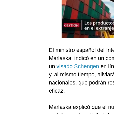
Podcast
Gestión TV
Videos
Fotogalerías
El ministro español del In
gestion.pe
Marlaska, indicó en un co
¿quiénes
un
visado Schengen
en lí
Somos?
y, al mismo tiempo, aliviar
Términos
nacionales, que podrán re
Y
Condiciones
eficaz.
Política
De
Privacidad
Marlaska explicó que el n
Politica