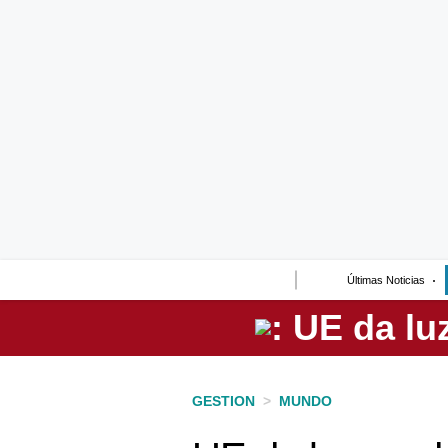
Lo último
Peru Quiosco
Portada
Empresas
Management & Empleo
Economía
Últimas Noticias
Mercados
Perú
Política
GESTION
>
MUNDO
Tu Dinero