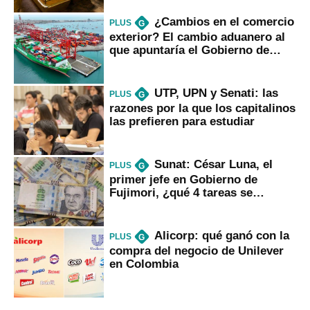
¿Cambios en el comercio
PLUS
G
exterior? El cambio aduanero al
que apuntaría el Gobierno de
Fujimori
UTP, UPN y Senati: las
PLUS
G
razones por la que los capitalinos
las prefieren para estudiar
Sunat: César Luna, el
PLUS
G
primer jefe en Gobierno de
Fujimori, ¿qué 4 tareas se
marcan urgentes?
Alicorp: qué ganó con la
PLUS
G
compra del negocio de Unilever
en Colombia