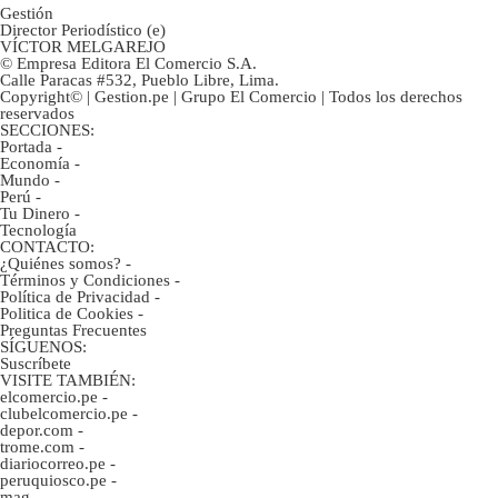
Gestión
Director Periodístico (e)
VÍCTOR MELGAREJO
© Empresa Editora El Comercio S.A.
Calle Paracas #532, Pueblo Libre, Lima.
Copyright© | Gestion.pe | Grupo El Comercio | Todos los derechos
reservados
SECCIONES:
Portada
-
Economía
-
Mundo
-
Perú
-
Tu Dinero
-
Tecnología
CONTACTO:
¿Quiénes somos?
-
Términos y Condiciones
-
Política de Privacidad
-
Politica de Cookies
-
Preguntas Frecuentes
SÍGUENOS:
Suscríbete
VISITE TAMBIÉN:
elcomercio.pe
-
clubelcomercio.pe
-
depor.com
-
trome.com
-
diariocorreo.pe
-
peruquiosco.pe
-
mag