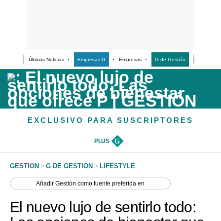
Últimas Noticias
Empresas G
Empresas
G de Gestión
Finanzas
Últimas Noticias
Casos de Estudio
Columnistas
EXCLUSIVO PARA SUSCRIPTORES
Infografías
Lifestyle
PLUS
G
Reportaje
GESTION
>
G DE GESTION
>
LIFESTYLE
Añadir
Gestión
como fuente preferida en
El nuevo lujo de sentirlo todo: