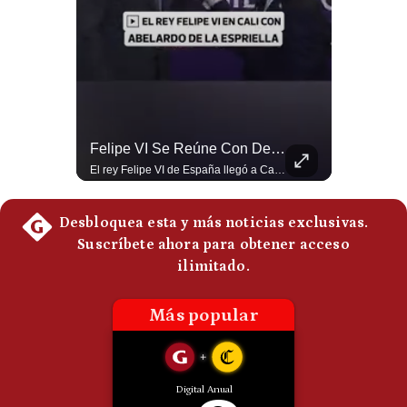
¿Por Qué EE.UU. Necesita Desesperadamente Al Golfo? | Gestión Mundo
Felipe VI Se Reúne Con De La Espriella Antes De La Investidura | Gestión Mundo
Esteban Silva, politólogo internacional, explica que Estados Unidos necesita el apoyo territorial y marítimo de sus aliados del Golfo para operar cerca de Irán. Según su análisis, Teherán busca amenazar su estabilidad energética y económica para que estos gobiernos presionen a Washington y lo obliguen a negociar. #Iran #EEUU #Geopolitica #NoticiasInternacionales #Shorts 👉 Suscríbete y activa la campana para no perderte nuestro análisis diario. 🌎 Síguenos en nuestras redes sociales: 📌 Web oficial: https://gestion.pe/mundo/ 📌 LinkedIn: http://bit.ly/3HYIET0 📌 X (Twitter): http://bit.ly/4noZtX9 📌 TikTok: http://bit.ly/4evB6TO
El rey Felipe VI de España llegó a Cali para reunirse con el presidente electo de Colombia, Abelardo de la Espriella, horas antes de su histórica investidura presidencial. Un encuentro clave que refuerza las relaciones diplomáticas y bilaterales entre ambas naciones antes de la ceremonia oficial. ¿Qué opinas sobre el papel diplomático de España en la política latinoamericana? #FelipeVI #DeLaEspriella #Colombia #Espana #PoliticaInternacional #Shorts 👉 Suscríbete y activa la campana para no perderte nuestro análisis diario. 🌎 Síguenos en nuestras redes sociales: 📌 Web oficial: https://gestion.pe/mundo/ 📌 LinkedIn: http://bit.ly/3HYIET0 📌 X (Twitter): http://bit.ly/4noZtX9 📌 TikTok: http://bit.ly/4evB6TO