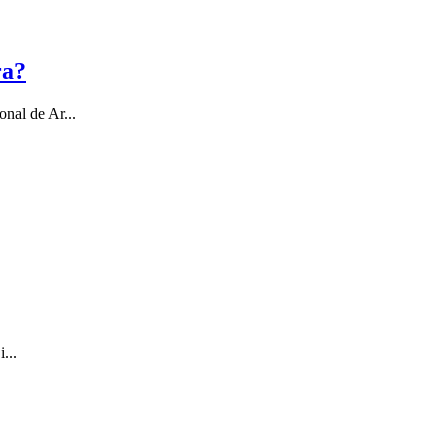
ra?
nal de Ar...
...