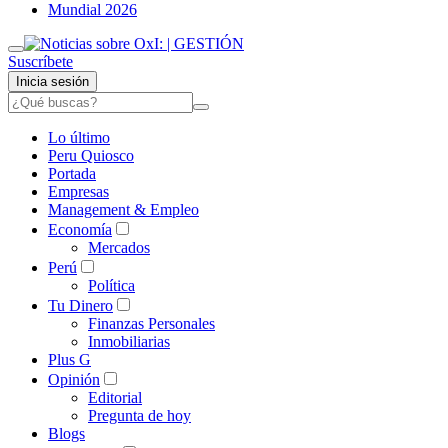
Mundial 2026
Suscríbete
Inicia sesión
Lo último
Peru Quiosco
Portada
Empresas
Management & Empleo
Economía
Mercados
Perú
Política
Tu Dinero
Finanzas Personales
Inmobiliarias
Plus G
Opinión
Editorial
Pregunta de hoy
Blogs