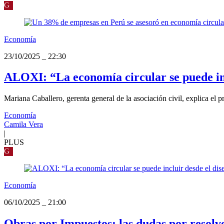
G
Economía
23/10/2025
_
22:30
ALOXI: “La economía circular se puede inc
Mariana Caballero, gerenta general de la asociación civil, explica el
Economía
Camila Vera
|
PLUS
G
Economía
06/10/2025
_
21:00
Obras por Impuestos: las dudas por resolv