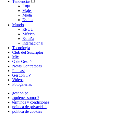
Tendencias
Lujo
Viajes
Moda
Estilos
Mundo
EEUU
México
España
Internacional
Tecnología
Club del Suscriptor
Mix
G de Gestión
Notas Contratadas
Podcast
Gestión TV
Videos
Fotogalerías
gestion.pe
¿quiénes somos?
términos y condiciones
política de privacidad
politica de cookies