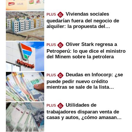
Viviendas sociales
PLUS
G
quedarían fuera del negocio de
alquiler: la propuesta del
gobierno
Oliver Stark regresa a
PLUS
G
Petroperú: lo que dice el ministro
del Minem sobre la petrolera
Deudas en Infocorp: ¿se
PLUS
G
puede pedir nuevo crédito
mientras se sale de la lista
negra?
Utilidades de
PLUS
G
trabajadores disparan venta de
casas y autos, ¿cómo amasan
tanta liquidez?