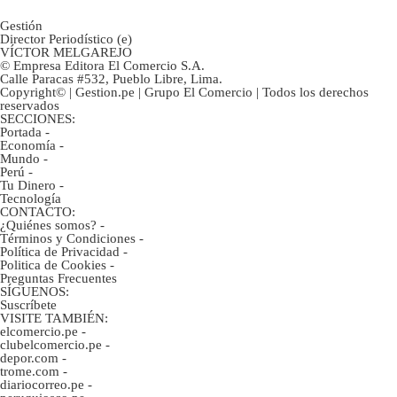
Gestión
Director Periodístico (e)
VÍCTOR MELGAREJO
© Empresa Editora El Comercio S.A.
Calle Paracas #532, Pueblo Libre, Lima.
Copyright© | Gestion.pe | Grupo El Comercio | Todos los derechos
reservados
SECCIONES:
Portada
-
Economía
-
Mundo
-
Perú
-
Tu Dinero
-
Tecnología
CONTACTO:
¿Quiénes somos?
-
Términos y Condiciones
-
Política de Privacidad
-
Politica de Cookies
-
Preguntas Frecuentes
SÍGUENOS:
Suscríbete
VISITE TAMBIÉN:
elcomercio.pe
-
clubelcomercio.pe
-
depor.com
-
trome.com
-
diariocorreo.pe
-