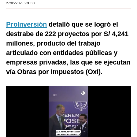
27/05/2025 23H30
Moda
Estilos
ProInversión
detalló que se logró el
destrabe de 222 proyectos por S/ 4,241
Mundo
millones, producto del trabajo
EEUU
articulado con entidades públicas y
México
empresas privadas, las que se ejecutan
España
vía Obras por Impuestos (OxI).
Internacional
Tecnología
Club del Suscriptor
Mix
G de Gestión