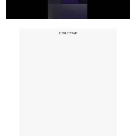
Notas Contratadas
Podcast
Gestión TV
Videos
Fotogalerías
gestion.pe
¿quiénes
Somos?
Términos
Y
Condiciones
Política
De
Privacidad