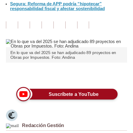
Segura: Reforma de APP podría “hipotecar”
responsabilidad fiscal y afectar sostenibilidad
Tu Dinero
Finanzas Personales
Inmobiliarias
Plus G
En lo que va del 2025 se han adjudicado 89 proyectos en
Obras por Impuestos. Foto: Andina
Opinión
Editorial
Únete a nuestro canal
Pregunta de hoy
Suscríbete a YouTube
Blogs
Tendencias
Lujo
Redacción Gestión
Viajes