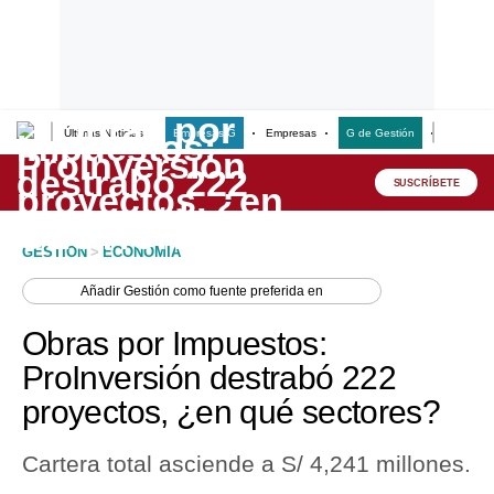
Últimas Noticias
Empresas G
Empresas
G de Gestión
Finanzas
Lo último
Peru Quiosco
SUSCRÍBETE
Portada
GESTION
>
ECONOMIA
Empresas
Añadir
Gestión
como fuente preferida en
Management & Empleo
Obras por Impuestos:
Economía
ProInversión destrabó 222
proyectos, ¿en qué sectores?
Mercados
Perú
Cartera total asciende a S/ 4,241 millones.
Política