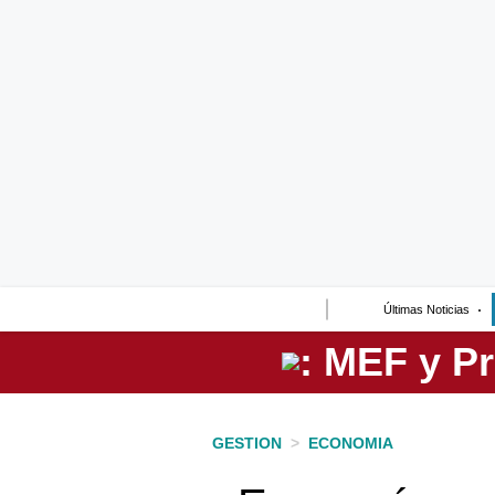
Lo último
Peru Quiosco
Portada
Empresas
Management & Empleo
Economía
Últimas Noticias
Mercados
Perú
Política
GESTION
>
ECONOMIA
Tu Dinero