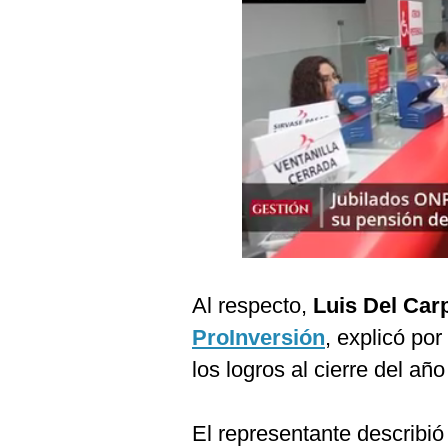
Podcast
Gestión TV
Videos
Fotogalerías
gestion.pe
¿quiénes
Somos?
Al respecto,
Luis Del Car
Términos
Y
ProInversión
, explicó por
Condiciones
los logros al cierre del año
Política
De
Privacidad
El representante describió 
Politica