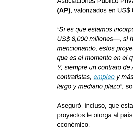
Asociaciones Público Priv
(AP)
, valorizados en US$ 
“Si es que estamos incor
US$ 8,000 millones—, si h
mencionando, estos proye
que es el momento en el qu
Y, siempre un contrato d
contratistas,
empleo
y más.
largo y mediano plazo”,
so
Aseguró, incluso, que est
proyectos le otorga al paí
económico.