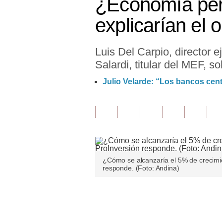
¿Economía per
Finanzas Personales
explicarían el 
Inmobiliarias
Luis Del Carpio, director e
Plus G
Salardi, titular del MEF, 
Opinión
Julio Velarde: “Los bancos cen
Editorial
Pregunta de hoy
Blogs
Tendencias
¿Cómo se alcanzaría el 5% de crecimi
responde. (Foto: Andina)
Lujo
Viajes
Únete a nuestro canal
Moda