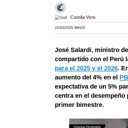
Estilos
Mundo
Camila Vera
22/03/2025 08H26
EEUU
México
José Salardi, ministro d
España
compartido con el Perú 
Internacional
para el 2025 y el 2026
. E
Tecnología
aumento del 4% en el
PB
expectativa de un 5% pa
Club del Suscriptor
centra en el desempeño p
Mix
primer bimestre.
G de Gestión
Notas Contratadas