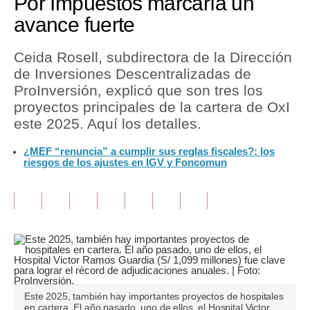
Por Impuestos marcaría un
avance fuerte
Tu Dinero
Finanzas Personales
Ceida Rosell, subdirectora de la Dirección
de Inversiones Descentralizadas de
Inmobiliarias
ProInversión, explicó que son tres los
proyectos principales de la cartera de OxI
Plus G
este 2025. Aquí los detalles.
Opinión
¿MEF “renuncia” a cumplir sus reglas fiscales?: los
riesgos de los ajustes en IGV y Foncomun
Editorial
Pregunta de hoy
Blogs
Tendencias
Lujo
Este 2025, también hay importantes proyectos de hospitales
Viajes
en cartera. El año pasado, uno de ellos, el Hospital Victor