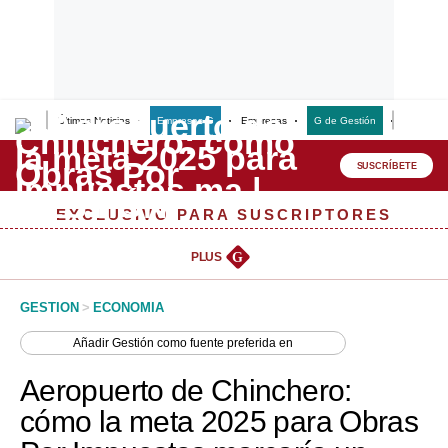
Últimas Noticias
Empresas G
Empresas
G de Gestión
Finanzas
Lo último
Peru Quiosco
SUSCRÍBETE
Portada
EXCLUSIVO PARA SUSCRIPTORES
Empresas
PLUS
G
Management & Empleo
GESTION
>
ECONOMIA
Economía
Añadir
Gestión
como fuente preferida en
Mercados
Aeropuerto de Chinchero:
Perú
cómo la meta 2025 para Obras
Política