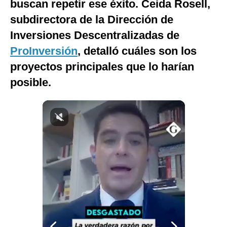
buscan repetir ese éxito. Ceida Rosell,
Notas Contratadas
subdirectora de la Dirección de
Podcast
Inversiones Descentralizadas de
ProInversión
, detalló cuáles son los
Gestión TV
proyectos principales que lo harían
Videos
posible.
Fotogalerías
gestion.pe
¿quiénes
Somos?
Términos
Y
Condiciones
Política
De
Privacidad