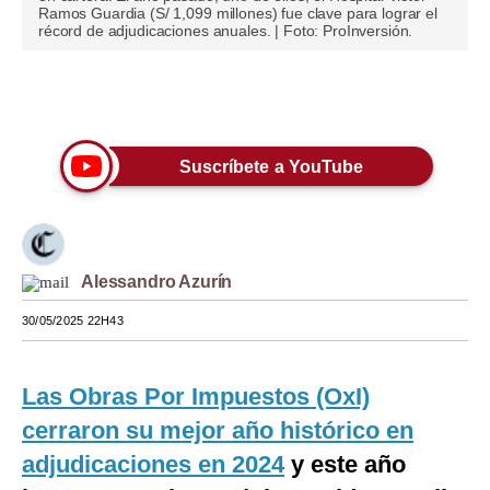
Ramos Guardia (S/ 1,099 millones) fue clave para lograr el
récord de adjudicaciones anuales. | Foto: ProInversión.
Moda
Estilos
Únete a nuestro canal
Mundo
EEUU
Suscríbete a YouTube
México
España
Alessandro Azurín
Internacional
30/05/2025 22H43
Tecnología
Club del Suscriptor
Las Obras Por Impuestos (OxI)
cerraron su mejor año histórico en
Mix
adjudicaciones en 2024
y este año
G de Gestión