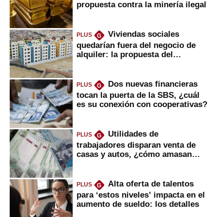
propuesta contra la minería ilegal
Viviendas sociales
PLUS
G
quedarían fuera del negocio de
alquiler: la propuesta del
gobierno
Dos nuevas financieras
PLUS
G
tocan la puerta de la SBS, ¿cuál
es su conexión con cooperativas?
Utilidades de
PLUS
G
trabajadores disparan venta de
casas y autos, ¿cómo amasan
tanta liquidez?
Alta oferta de talentos
PLUS
G
para ‘estos niveles’ impacta en el
aumento de sueldo: los detalles