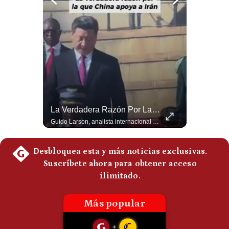
Politica
De
Cookies
Preguntas
Frecuentes
La Frontera Española Colapsa ¿Qué Está Pasando En Ceuta? | Gestión Mundo
La Verdadera Razón Por La Que China Apoya A Irán | Gestión Mundo
La madrugada del 30 de julio de 2026 marcó un antes y un después en el Estrecho de Gibraltar. En cuestión de horas, cerca de 72.000 migrantes marroquíes ingresaron al territorio español de Ceuta, desbordando por completo a una ciudad de apenas 85.000 habitantes. En este video, explicamos los detalles de la emergencia humana y las ramificaciones geopolíticas del conflicto: la trampa de los rumores en redes sociales, el rol de Marruecos, el acercamiento de España a Argelia y la respuesta de la Unión Europea ante las amenazas de suspensión del Tratado Schengen. #Ceuta #España #Marruecos #Geopolitica #PedroSanchez #NoticiasInternacionales #Schengen #Europa #CrisisMigratoria 👉 Suscríbete y activa la campana para no perderte nuestro análisis diario. 🌎 Síguenos en nuestras redes sociales: 📌 Web oficial: https://gestion.pe/mundo/ 📌 LinkedIn: http://bit.ly/3HYIET0 📌 X (Twitter): http://bit.ly/4noZtX9 📌 TikTok: http://bit.ly/4evB6TO
Guido Larson, analista internacional explica que la guerra no puede entenderse únicamente como un enfrentamiento entre Estados Unidos e Irán, sino también dentro de la competencia global entre Washington y Pekín. El analista sostiene que China mantiene su relación petrolera con Irán y que le interesa que Estados Unidos consuma recursos y pierda influencia. 🚀 ¿Quieres entender el mundo sin ruido? Únete a nuestra comunidad y forma parte del cambio. #GestiónNewsroomLive #NoticiasGlobales #AnálisisGeopolítico #EconomíaMundial #IA #Geopolítica #LatinosEnUSA #NoticiasEnEspañol 👉 Suscríbete y activa la campana para no perderte nuestro análisis diario. 🌎 Síguenos en nuestras redes sociales: 📌 Web oficial: https://gestion.pe/mundo/ 📌 LinkedIn: http://bit.ly/3HYIET0 📌 X (Twitter): http://bit.ly/4noZtX9 📌 TikTok: http://bit.ly/4evB6TO