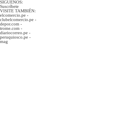
SÍGUENOS:
Suscríbete
VISITE TAMBIÉN:
elcomercio.pe
-
clubelcomercio.pe
-
depor.com
-
trome.com
-
diariocorreo.pe
-
peruquiosco.pe
-
mag