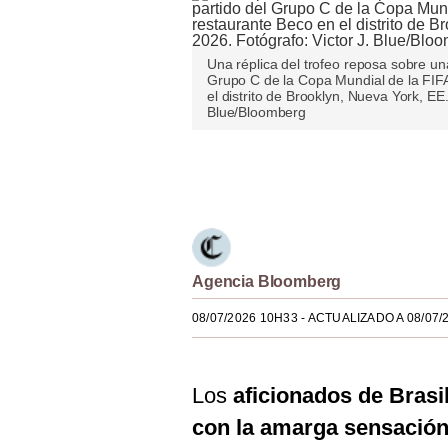
Estilos
Mundo
Una réplica del trofeo reposa sobre un
Grupo C de la Copa Mundial de la FIFA
el distrito de Brooklyn, Nueva York, EE
EEUU
Blue/Bloomberg
México
Únete a nuestro canal
España
Internacional
Tecnología
Agencia Bloomberg
Club del Suscriptor
08/07/2026 10H33
- ACTUALIZADO A 08/07/
Mix
G de Gestión
Los
aficionados de Brasi
Notas Contratadas
con la amarga sensación