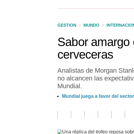
Finanzas Personales
Inmobiliarias
GESTION
>
MUNDO
>
INTERNACIO
Plus G
Sabor amargo en
Opinión
cerveceras
Editorial
Pregunta de hoy
Analistas de Morgan Stanl
no alcancen las expectativ
Blogs
Mundial.
Tendencias
Mundial juega a favor del secto
Lujo
Viajes
Moda