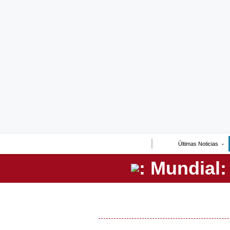
Lo último
Peru Quiosco
Portada
Empresas
Management & Empleo
Economía
Últimas Noticias
Mercados
Perú
Política
Tu Dinero