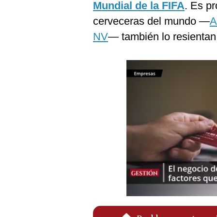
Mundial de la FIFA
. Es p
Podcast
cerveceras del mundo —
A
Gestión TV
NV
— también lo resientan
Videos
Fotogalerías
gestion.pe
¿quiénes
Somos?
Términos
Y
Condiciones
Política
De
Privacidad
Politica