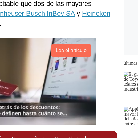
robable que dos de las mayores
nheuser-Busch InBev SA
y
Heineken
.
Lea el artículo
últimas