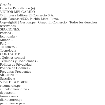
Gestión
Director Periodístico (e)
VÍCTOR MELGAREJO
© Empresa Editora El Comercio S.A.
Calle Paracas #532, Pueblo Libre, Lima.
Copyright© | Gestion.pe | Grupo El Comercio | Todos los derechos
reservados
SECCIONES:
Portada
-
Economía
-
Mundo
-
Perú
-
Tu Dinero
-
Tecnología
CONTACTO:
¿Quiénes somos?
-
Términos y Condiciones
-
Política de Privacidad
-
Politica de Cookies
-
Preguntas Frecuentes
SÍGUENOS:
Suscríbete
VISITE TAMBIÉN:
elcomercio.pe
-
clubelcomercio.pe
-
depor.com
-
trome.com
-
diariocorreo.pe
-
peruquiosco.pe
-