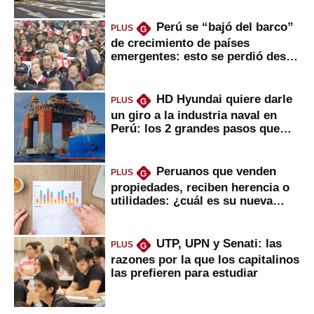
Perú se “bajó del barco”
PLUS
G
de crecimiento de países
emergentes: esto se perdió desde
2022
HD Hyundai quiere darle
PLUS
G
un giro a la industria naval en
Perú: los 2 grandes pasos que
daría
Peruanos que venden
PLUS
G
propiedades, reciben herencia o
utilidades: ¿cuál es su nueva
inversión clave?
UTP, UPN y Senati: las
PLUS
G
razones por la que los capitalinos
las prefieren para estudiar