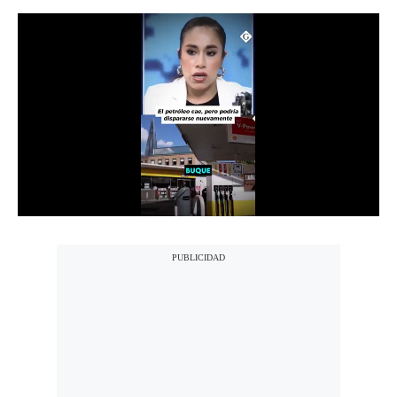
Notas Contratadas
Podcast
Gestión TV
Videos
Fotogalerías
gestion.pe
¿quiénes
Somos?
Términos
Y
Condiciones
Política
De
Privacidad