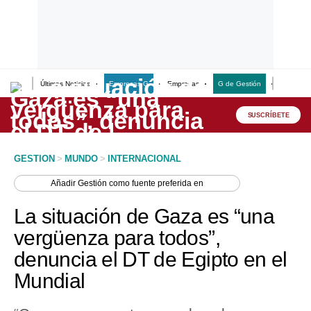
Últimas Noticias
Empresas G
Empresas
G de Gestión
Finanzas
Lo último
Peru Quiosco
SUSCRÍBETE
Portada
GESTION
>
MUNDO
>
INTERNACIONAL
Empresas
Añadir
Gestión
como fuente preferida en
Management & Empleo
La situación de Gaza es “una
Economía
vergüenza para todos”,
denuncia el DT de Egipto en el
Mercados
Mundial
Perú
Política