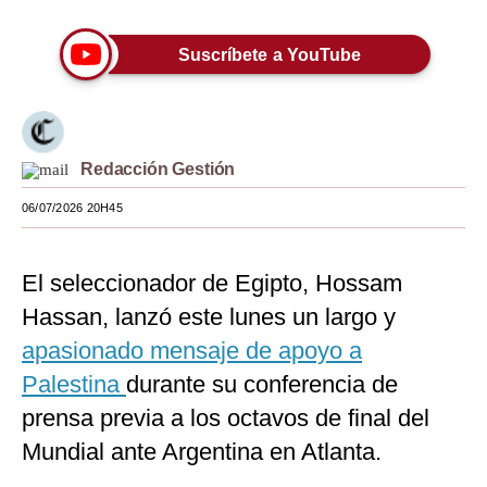
Moda
Suscríbete a YouTube
Estilos
Mundo
EEUU
Redacción Gestión
México
06/07/2026 20H45
España
El seleccionador de Egipto, Hossam
Internacional
Hassan, lanzó este lunes un largo y
Tecnología
apasionado mensaje de apoyo a
Palestina
Club del Suscriptor
durante su conferencia de
prensa previa a los octavos de final del
Mix
Mundial ante Argentina en Atlanta.
G de Gestión