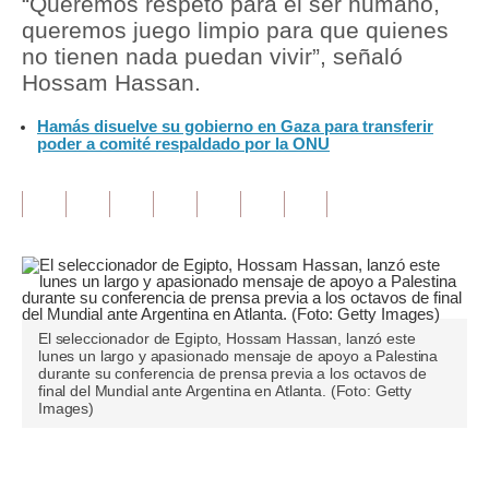
“Queremos respeto para el ser humano,
queremos juego limpio para que quienes
Tu Dinero
no tienen nada puedan vivir”, señaló
Hossam Hassan.
Finanzas Personales
Hamás disuelve su gobierno en Gaza para transferir
Inmobiliarias
poder a comité respaldado por la ONU
Plus G
Opinión
Editorial
Pregunta de hoy
El seleccionador de Egipto, Hossam Hassan, lanzó este
Blogs
lunes un largo y apasionado mensaje de apoyo a Palestina
durante su conferencia de prensa previa a los octavos de
Tendencias
final del Mundial ante Argentina en Atlanta. (Foto: Getty
Images)
Lujo
Viajes
Únete a nuestro canal