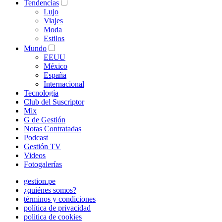
Tendencias
Lujo
Viajes
Moda
Estilos
Mundo
EEUU
México
España
Internacional
Tecnología
Club del Suscriptor
Mix
G de Gestión
Notas Contratadas
Podcast
Gestión TV
Videos
Fotogalerías
gestion.pe
¿quiénes somos?
términos y condiciones
política de privacidad
politica de cookies