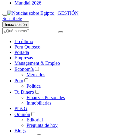
Mundial 2026
Suscríbete
Inicia sesión
Lo último
Peru Quiosco
Portada
Empresas
Management & Empleo
Economía
Mercados
Perú
Política
Tu Dinero
Finanzas Personales
Inmobiliarias
Plus G
Opinión
Editorial
Pregunta de hoy
Blogs