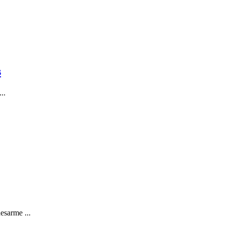
s
..
esarme ...