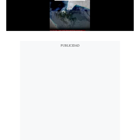
Notas Contratadas
Podcast
Gestión TV
Videos
Fotogalerías
gestion.pe
¿quiénes
Somos?
Términos
Y
Condiciones
Política
De
Privacidad