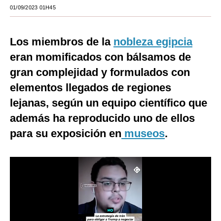
01/09/2023 01H45
Moda
Estilos
Los miembros de la
nobleza egipcia
Mundo
eran momificados con bálsamos de
gran complejidad y formulados con
EEUU
elementos llegados de regiones
México
lejanas, según un equipo científico que
España
además ha reproducido uno de ellos
para su exposición en
museos
.
Internacional
Tecnología
Club del Suscriptor
Mix
G de Gestión