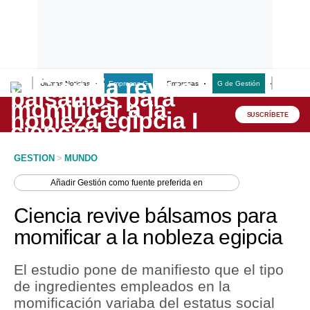
Últimas Noticias
Empresas G
Empresas
G de Gestión
Finanzas
Lo último
Peru Quiosco
SUSCRÍBETE
Portada
GESTION
>
MUNDO
Empresas
Añadir
Gestión
como fuente preferida en
Management & Empleo
Ciencia revive bálsamos para
Economía
momificar a la nobleza egipcia
Mercados
El estudio pone de manifiesto que el tipo
Perú
de ingredientes empleados en la
momificación variaba del estatus social
Política