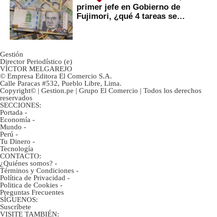
primer jefe en Gobierno de
Fujimori, ¿qué 4 tareas se
marcan urgentes?
Gestión
Director Periodístico (e)
VÍCTOR MELGAREJO
© Empresa Editora El Comercio S.A.
Calle Paracas #532, Pueblo Libre, Lima.
Copyright© | Gestion.pe | Grupo El Comercio | Todos los derechos
reservados
SECCIONES:
Portada
-
Economía
-
Mundo
-
Perú
-
Tu Dinero
-
Tecnología
CONTACTO:
¿Quiénes somos?
-
Términos y Condiciones
-
Política de Privacidad
-
Politica de Cookies
-
Preguntas Frecuentes
SÍGUENOS:
Suscríbete
VISITE TAMBIÉN: