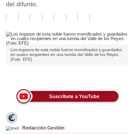
del difunto.
Tu Dinero
Finanzas Personales
Inmobiliarias
Plus G
Los órganos de esta noble fueron momificados y guardados
en cuatro recipientes en una tumba del Valle de los Reyes.
Opinión
(Foto. EFE)
Editorial
Únete a nuestro canal
Pregunta de hoy
Blogs
Suscríbete a YouTube
Tendencias
Lujo
Redacción Gestión
Viajes