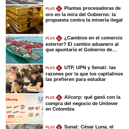
Plantas procesadoras de
PLUS
G
oro en la mira del Gobierno: la
propuesta contra la minería ilegal
¿Cambios en el comercio
PLUS
G
exterior? El cambio aduanero al
que apuntaría el Gobierno de
Fujimori
UTP, UPN y Senati: las
PLUS
G
razones por la que los capitalinos
las prefieren para estudiar
Alicorp: qué ganó con la
PLUS
G
compra del negocio de Unilever
en Colombia
Sunat: César Luna, el
PLUS
G