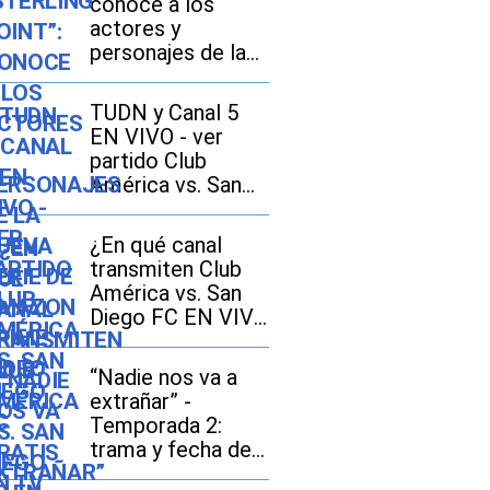
conoce a los
actores y
personajes de la
nueva serie de
Amazon Prime
TUDN y Canal 5
Video
EN VIVO - ver
partido Club
América vs. San
Diego FC GRATIS
en TV abierta
¿En qué canal
transmiten Club
América vs. San
Diego FC EN VIVO
hoy por la
Leagues Cup 2026
“Nadie nos va a
en Estados Unidos
extrañar” -
y México?
Temporada 2:
trama y fecha de
estreno de los