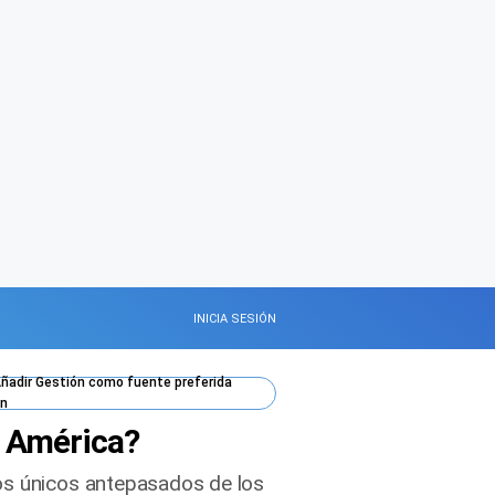
INICIA SESIÓN
ñadir
Gestión
como fuente preferida
n
a América?
los únicos antepasados de los