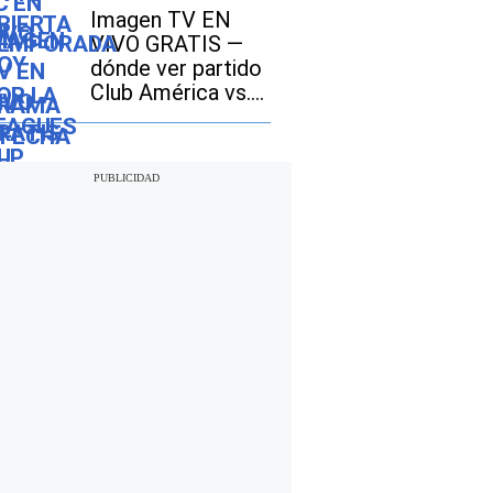
nuevos episodios
Imagen TV EN
de la serie
VIVO GRATIS —
mexicana de
dónde ver partido
Amazon Prime
Club América vs.
Video
San Diego FC por
señal abierta y
Fútbol Online