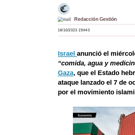
Estilos
Mundo
Redacción Gestión
EEUU
18/10/2023 15H43
México
Israel
anunció el miércol
España
“comida, agua y medici
Internacional
Gaza
, que el Estado heb
Tecnología
ataque lanzado el 7 de o
Club del Suscriptor
por el movimiento islam
Mix
G de Gestión
Notas Contratadas