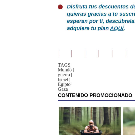
Disfruta tus descuentos d
quieras gracias a tu susc
esperan por ti, descúbrel
adquiere tu plan
AQUÍ
.
TAGS
Mundo
|
guerra
|
Israel
|
Egipto
|
Gaza