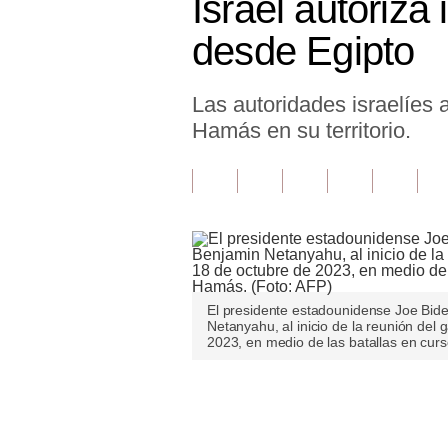
Israel autoriz
Finanzas Personales
desde Egipto
Inmobiliarias
Las autoridades israelíes
Plus G
Hamás en su territorio.
Opinión
Editorial
Pregunta de hoy
Blogs
Tendencias
El presidente estadounidense Joe Biden
Netanyahu, al inicio de la reunión del g
2023, en medio de las batallas en curs
Lujo
Viajes
Únete a nuestro canal
Moda