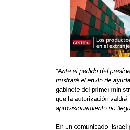
Podcast
Gestión TV
Videos
Fotogalerías
gestion.pe
“Ante el pedido del presid
¿quiénes
Somos?
frustrará el envío de ayud
gabinete del primer minis
Términos
Y
que la autorización valdrá
Condiciones
aprovisionamiento no lleg
Política
De
Privacidad
En un comunicado, Israel p
Politica