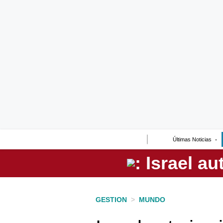
Lo último
Peru Quiosco
Portada
Empresas
Management & Empleo
Economía
Últimas Noticias
Mercados
Perú
Política
GESTION
>
MUNDO
Tu Dinero