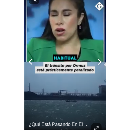
¿Por Qué EE.UU. Necesita Desesperadamente Al Golfo? | Gestión Mundo
¿Qué Está Pasando En El Estrecho De Ormuz? | Gestión Mundo