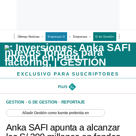
Últimas Noticias
Empresas G
Empresas
G de Gestión
Finanzas
Últimas Noticias
Casos de Estudio
Columnistas
EXCLUSIVO PARA SUSCRIPTORES
Infografías
Lifestyle
PLUS
G
Reportaje
GESTION
>
G DE GESTION
>
REPORTAJE
Añadir
Gestión
como fuente preferida en
Anka SAFI apunta a alcanzar