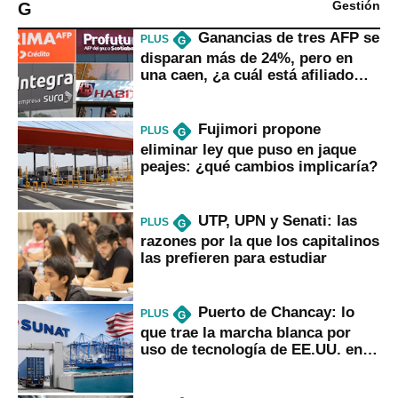
G
Gestión
Ganancias de tres AFP se
PLUS
G
disparan más de 24%, pero en
una caen, ¿a cuál está afiliado
usted?
Fujimori propone
PLUS
G
eliminar ley que puso en jaque
peajes: ¿qué cambios implicaría?
UTP, UPN y Senati: las
PLUS
G
razones por la que los capitalinos
las prefieren para estudiar
Puerto de Chancay: lo
PLUS
G
que trae la marcha blanca por
uso de tecnología de EE.UU. en
mercancías