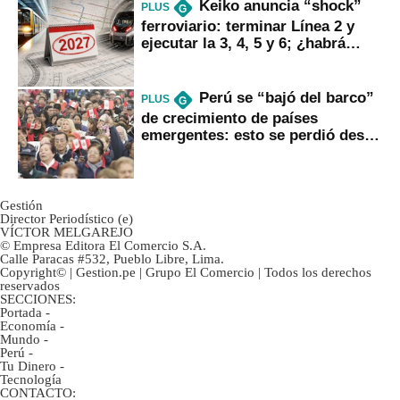
Keiko anuncia “shock”
PLUS
G
ferroviario: terminar Línea 2 y
ejecutar la 3, 4, 5 y 6; ¿habrá
avances?
Perú se “bajó del barco”
PLUS
G
de crecimiento de países
emergentes: esto se perdió desde
2022
Gestión
Director Periodístico (e)
VÍCTOR MELGAREJO
© Empresa Editora El Comercio S.A.
Calle Paracas #532, Pueblo Libre, Lima.
Copyright© | Gestion.pe | Grupo El Comercio | Todos los derechos
reservados
SECCIONES:
Portada
-
Economía
-
Mundo
-
Perú
-
Tu Dinero
-
Tecnología
CONTACTO: