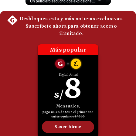
Esteban Silva, politólogo internacional, explica que Estados Unidos necesita el apoyo territorial y marítimo de sus aliados del Golfo para operar cerca de Irán. Según su análisis, Teherán busca amenazar su estabilidad energética y económica para que estos gobiernos presionen a Washington y lo obliguen a negociar. #Iran #EEUU #Geopolitica #NoticiasInternacionales #Shorts 👉 Suscríbete y activa la campana para no perderte nuestro análisis diario. 🌎 Síguenos en nuestras redes sociales: 📌 Web oficial: https://gestion.pe/mundo/ 📌 LinkedIn: http://bit.ly/3HYIET0 📌 X (Twitter): http://bit.ly/4noZtX9 📌 TikTok: http://bit.ly/4evB6TO
Un petrolero escuchó dos explosiones mientras atravesaba el estrecho de Ormuz. Aunque no se confirmó un ataque directo, el tránsito marítimo estaba prácticamente paralizado: solo cruzaron dos buques, frente a un promedio habitual de entre 130 y 140 diarios. #EstrechoDeOrmuz #Petroleo #NoticiasInternacionales #UltimaHora #Shorts 👉 Suscríbete y activa la campana para no perderte nuestro análisis diario. 🌎 Síguenos en nuestras redes sociales: 📌 Web oficial: https://gestion.pe/mundo/ 📌 LinkedIn: http://bit.ly/3HYIET0 📌 X (Twitter): http://bit.ly/4noZtX9 📌 TikTok: http://bit.ly/4evB6TO