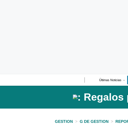
Últimas Noticias
Casos de Estudio
Columnistas
Infografías
Lifestyle
Reportaje
Últimas Noticias
GESTION
>
G DE GESTION
>
REPO