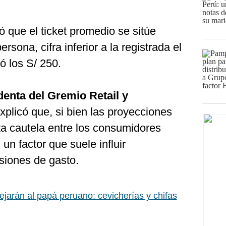
 que el ticket promedio se sitúe
rsona, cifra inferior a la registrada el
 los S/ 250.
denta del Gremio Retail y
explicó que, si bien las proyecciones
rta cautela entre los consumidores
 un factor que suele influir
siones de gasto.
tejarán al papá peruano: cevicherías y chifas