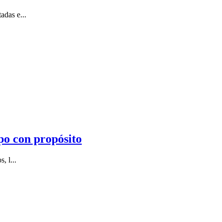
adas e...
po con propósito
, l...