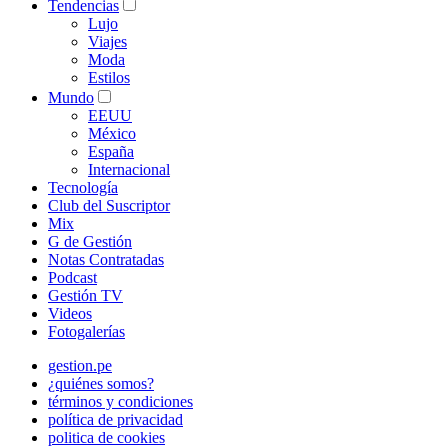
Tendencias
Lujo
Viajes
Moda
Estilos
Mundo
EEUU
México
España
Internacional
Tecnología
Club del Suscriptor
Mix
G de Gestión
Notas Contratadas
Podcast
Gestión TV
Videos
Fotogalerías
gestion.pe
¿quiénes somos?
términos y condiciones
política de privacidad
politica de cookies