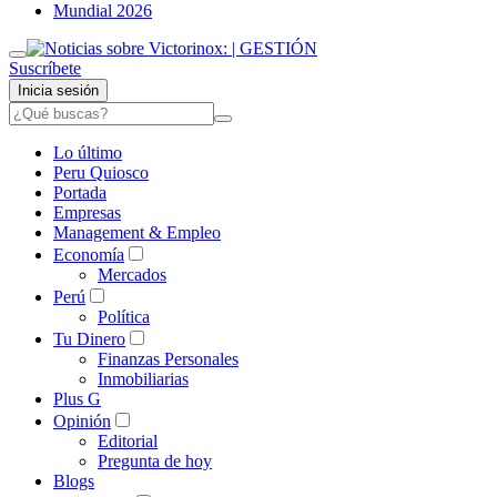
Mundial 2026
Suscríbete
Inicia sesión
Lo último
Peru Quiosco
Portada
Empresas
Management & Empleo
Economía
Mercados
Perú
Política
Tu Dinero
Finanzas Personales
Inmobiliarias
Plus G
Opinión
Editorial
Pregunta de hoy
Blogs