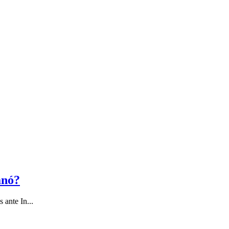
anó?
 ante In...