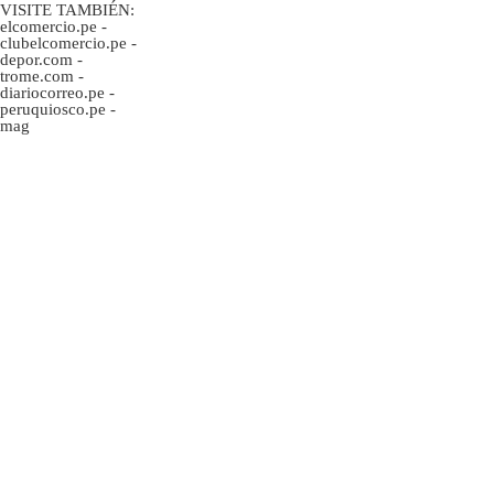
VISITE TAMBIÉN:
elcomercio.pe
-
clubelcomercio.pe
-
depor.com
-
trome.com
-
diariocorreo.pe
-
peruquiosco.pe
-
mag