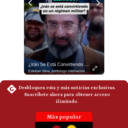
Abelardo De La Espriella Se Reúne Con Javier Milei En Cali | Gestión Mundo
¿Irán Se Está Convirtiendo En Un Régimen Militar? | #radar24
El presidente electo de Colombia, Abelardo de la Espriella, sostuvo una reunión bilateral en Cali con el mandatario argentino Javier Milei. El encuentro se dio pocas horas antes de la ceremonia de investidura presidencial para el periodo 2026-2030, marcando el inicio de una nueva alianza estratégica regional. #DeLaEspriella #JavierMilei #Colombia #Argentina #PoliticaLatina #Shorts 👉 Suscríbete y activa la campana para no perderte nuestro análisis diario. 🌎 Síguenos en nuestras redes sociales: 📌 Web oficial: https://gestion.pe/mundo/ 📌 LinkedIn: http://bit.ly/3HYIET0 📌 X (Twitter): http://bit.ly/4noZtX9 📌 TikTok: http://bit.ly/4evB6TO
Esteban Silva, politólogo internacional, señala que algunos analistas consideran que la estructura religiosa iraní estaría sirviendo para sostener el poder de una cúpula militar. Explica que la Guardia Revolucionaria está aumentando su influencia sobre la seguridad, las decisiones estratégicas y hasta asuntos económicos como el estrecho de Ormuz. #Iran #GuardiaRevolucionaria #Geopolitica #NoticiasInternacionales #Shorts 👉 Suscríbete y activa la campana para no perderte nuestro análisis diario. 🌎 Síguenos en nuestras redes sociales: 📌 Web oficial: https://gestion.pe/mundo/ 📌 LinkedIn: http://bit.ly/3HYIET0 📌 X (Twitter): http://bit.ly/4noZtX9 📌 TikTok: http://bit.ly/4evB6TO