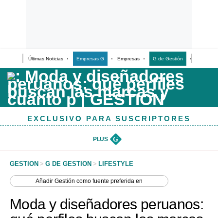
Últimas Noticias
Empresas G
Empresas
G de Gestión
Finanzas
Últimas Noticias
Casos de Estudio
Columnistas
EXCLUSIVO PARA SUSCRIPTORES
Infografías
Lifestyle
PLUS
G
Reportaje
GESTION
>
G DE GESTION
>
LIFESTYLE
Añadir
Gestión
como fuente preferida en
Moda y diseñadores peruanos: