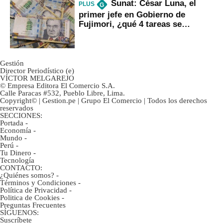
Sunat: César Luna, el
PLUS
G
primer jefe en Gobierno de
Fujimori, ¿qué 4 tareas se
marcan urgentes?
Gestión
Director Periodístico (e)
VÍCTOR MELGAREJO
© Empresa Editora El Comercio S.A.
Calle Paracas #532, Pueblo Libre, Lima.
Copyright© | Gestion.pe | Grupo El Comercio | Todos los derechos
reservados
SECCIONES:
Portada
-
Economía
-
Mundo
-
Perú
-
Tu Dinero
-
Tecnología
CONTACTO:
¿Quiénes somos?
-
Términos y Condiciones
-
Política de Privacidad
-
Politica de Cookies
-
Preguntas Frecuentes
SÍGUENOS:
Suscríbete