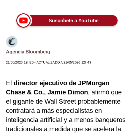
Únete a nuestro canal
Moda
Suscríbete a YouTube
Estilos
Mundo
EEUU
Agencia Bloomberg
México
21/05/2026 12H20
- ACTUALIZADO A 21/05/2026 12H49
España
Internacional
El
director ejecutivo de JPMorgan
Chase & Co., Jamie Dimon
, afirmó que
Tecnología
el gigante de Wall Street probablemente
Club del Suscriptor
contratará a más especialistas en
Mix
inteligencia artificial y a menos banqueros
G de Gestión
tradicionales a medida que se acelera la