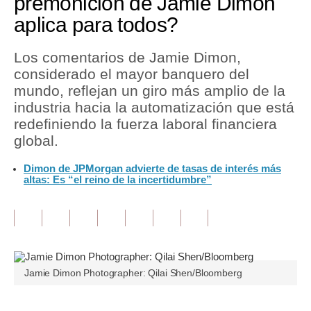
premonición de Jamie Dimon
aplica para todos?
Tu Dinero
Finanzas Personales
Los comentarios de Jamie Dimon,
considerado el mayor banquero del
Inmobiliarias
mundo, reflejan un giro más amplio de la
industria hacia la automatización que está
Plus G
redefiniendo la fuerza laboral financiera
Opinión
global.
Editorial
Dimon de JPMorgan advierte de tasas de interés más
altas: Es “el reino de la incertidumbre”
Pregunta de hoy
Blogs
Tendencias
Jamie Dimon Photographer: Qilai Shen/Bloomberg
Lujo
Viajes