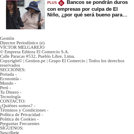
Bancos se pondrán duros
PLUS
G
con empresas por culpa de El
Niño, ¿por qué será bueno para
ahorristas?
Gestión
Director Periodístico (e)
VÍCTOR MELGAREJO
© Empresa Editora El Comercio S.A.
Calle Paracas #532, Pueblo Libre, Lima.
Copyright© | Gestion.pe | Grupo El Comercio | Todos los derechos
reservados
SECCIONES:
Portada
-
Economía
-
Mundo
-
Perú
-
Tu Dinero
-
Tecnología
CONTACTO:
¿Quiénes somos?
-
Términos y Condiciones
-
Política de Privacidad
-
Politica de Cookies
-
Preguntas Frecuentes
SÍGUENOS:
Suscríbete