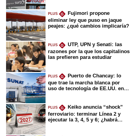
usted?
Fujimori propone
PLUS
G
eliminar ley que puso en jaque
peajes: ¿qué cambios implicaría?
UTP, UPN y Senati: las
PLUS
G
razones por la que los capitalinos
las prefieren para estudiar
Puerto de Chancay: lo
PLUS
G
que trae la marcha blanca por
uso de tecnología de EE.UU. en
mercancías
Keiko anuncia “shock”
PLUS
G
ferroviario: terminar Línea 2 y
ejecutar la 3, 4, 5 y 6; ¿habrá
avances?