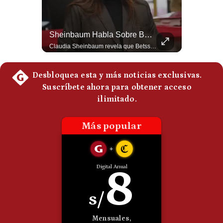
Politica
De
Cookies
Tragedia En Tailandia: Joven De 14 Años Ataca A Su Familia Y Colegio | Gestión Mundo
Sheinbaum Habla Sobre Betssy Chávez Y Las Relaciones Con Perú | Gestión Mundo
Preguntas
Un adolescente de 14 años mató a sus abuelos y luego atacó su colegio de secundaria en Tailandia, dejando cinco fallecidos adicionales y más de 30 heridos antes de quitarse la vida. Según las autoridades y el primer ministro Anutin Charnvirakul, el hecho habría sido motivado por estrés académico extremo. El suceso reabre el debate sobre la alta posesión de armas de fuego en el país asiático. #Tailandia #Noticias #UltimaHora #NoticiasInternacionales #Shorts 👉 Suscríbete y activa la campana para no perderte nuestro análisis diario. 🌎 Síguenos en nuestras redes sociales: 📌 Web oficial: https://gestion.pe/mundo/ 📌 LinkedIn: http://bit.ly/3HYIET0 📌 X (Twitter): http://bit.ly/4noZtX9 📌 TikTok: http://bit.ly/4evB6TO
Claudia Sheinbaum revela que Betssy Chávez, exfuncionaria de Perú, llegará a México como parte de los nuevos acuerdos diplomáticos para restablecer las relaciones entre México y Perú. ¿Qué opinas de este acuerdo entre la Cancillería mexicana y el gobierno peruano? Déjalo en los comentarios. #Sheinbaum #BetssyChavez #MexicoPeru #NoticiasMexico #Politica #Shorts 👉 Suscríbete y activa la campana para no perderte nuestro análisis diario. 🌎 Síguenos en nuestras redes sociales: 📌 Web oficial: https://gestion.pe/mundo/ 📌 LinkedIn: http://bit.ly/3HYIET0 📌 X (Twitter): http://bit.ly/4noZtX9 📌 TikTok: http://bit.ly/4evB6TO
Frecuentes