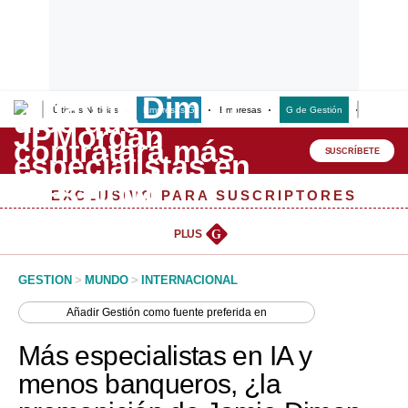
Últimas Noticias
Empresas G
Empresas
G de Gestión
Finanzas
Lo último
Peru Quiosco
SUSCRÍBETE
Portada
EXCLUSIVO PARA SUSCRIPTORES
Empresas
PLUS
G
Management & Empleo
GESTION
>
MUNDO
>
INTERNACIONAL
Economía
Añadir
Gestión
como fuente preferida en
Mercados
Más especialistas en IA y
Perú
menos banqueros, ¿la
Política