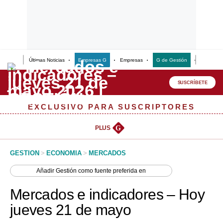
Últimas Noticias
Empresas G
Empresas
G de Gestión
Finanzas
Lo último
Peru Quiosco
SUSCRÍBETE
Portada
EXCLUSIVO PARA SUSCRIPTORES
Empresas
PLUS
G
Management & Empleo
GESTION
>
ECONOMIA
>
MERCADOS
Economía
Añadir
Gestión
como fuente preferida en
Mercados
Mercados e indicadores – Hoy
Perú
jueves 21 de mayo
Política