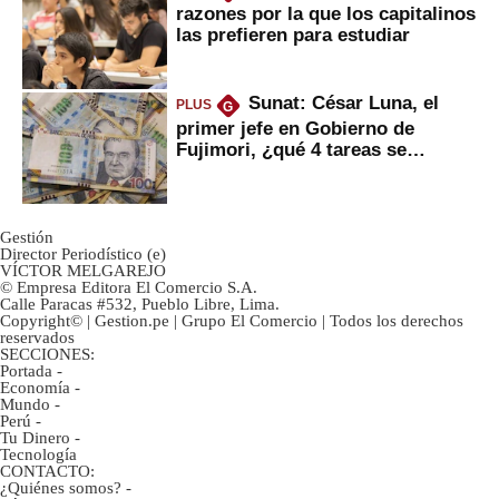
razones por la que los capitalinos
las prefieren para estudiar
Sunat: César Luna, el
PLUS
G
primer jefe en Gobierno de
Fujimori, ¿qué 4 tareas se
marcan urgentes?
Gestión
Director Periodístico (e)
VÍCTOR MELGAREJO
© Empresa Editora El Comercio S.A.
Calle Paracas #532, Pueblo Libre, Lima.
Copyright© | Gestion.pe | Grupo El Comercio | Todos los derechos
reservados
SECCIONES:
Portada
-
Economía
-
Mundo
-
Perú
-
Tu Dinero
-
Tecnología
CONTACTO:
¿Quiénes somos?
-