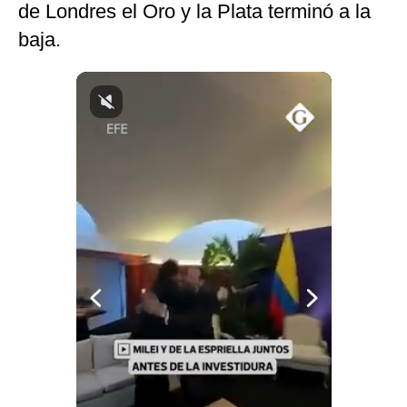
de Londres el Oro y la Plata terminó a la
Notas Contratadas
baja.
Podcast
Gestión TV
Videos
Fotogalerías
gestion.pe
¿quiénes
Somos?
Términos
Y
Condiciones
Política
De
Privacidad