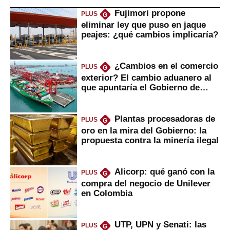
Fujimori propone
PLUS
G
eliminar ley que puso en jaque
peajes: ¿qué cambios implicaría?
¿Cambios en el comercio
PLUS
G
exterior? El cambio aduanero al
que apuntaría el Gobierno de
Fujimori
Plantas procesadoras de
PLUS
G
oro en la mira del Gobierno: la
propuesta contra la minería ilegal
Alicorp: qué ganó con la
PLUS
G
compra del negocio de Unilever
en Colombia
UTP, UPN y Senati: las
PLUS
G