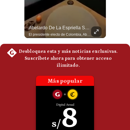
Politica
De
Cookies
Preguntas
¿Irán Se Está Convirtiendo En Un Régimen Militar? | #radar24
Abelardo De La Espriella Se Reúne Con Javier Milei En Cali | Gestión Mundo
Frecuentes
Esteban Silva, politólogo internacional, señala que algunos analistas consideran que la estructura religiosa iraní estaría sirviendo para sostener el poder de una cúpula militar. Explica que la Guardia Revolucionaria está aumentando su influencia sobre la seguridad, las decisiones estratégicas y hasta asuntos económicos como el estrecho de Ormuz. #Iran #GuardiaRevolucionaria #Geopolitica #NoticiasInternacionales #Shorts 👉 Suscríbete y activa la campana para no perderte nuestro análisis diario. 🌎 Síguenos en nuestras redes sociales: 📌 Web oficial: https://gestion.pe/mundo/ 📌 LinkedIn: http://bit.ly/3HYIET0 📌 X (Twitter): http://bit.ly/4noZtX9 📌 TikTok: http://bit.ly/4evB6TO
El presidente electo de Colombia, Abelardo de la Espriella, sostuvo una reunión bilateral en Cali con el mandatario argentino Javier Milei. El encuentro se dio pocas horas antes de la ceremonia de investidura presidencial para el periodo 2026-2030, marcando el inicio de una nueva alianza estratégica regional. #DeLaEspriella #JavierMilei #Colombia #Argentina #PoliticaLatina #Shorts 👉 Suscríbete y activa la campana para no perderte nuestro análisis diario. 🌎 Síguenos en nuestras redes sociales: 📌 Web oficial: https://gestion.pe/mundo/ 📌 LinkedIn: http://bit.ly/3HYIET0 📌 X (Twitter): http://bit.ly/4noZtX9 📌 TikTok: http://bit.ly/4evB6TO