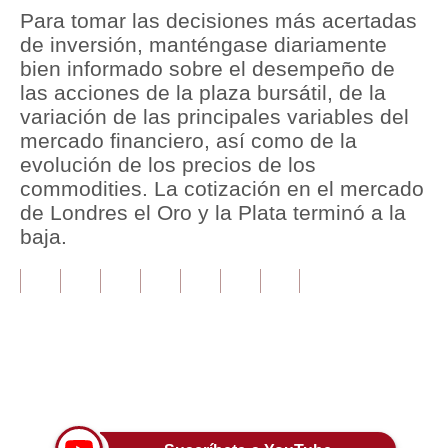
Para tomar las decisiones más acertadas
Tu Dinero
de inversión, manténgase diariamente
bien informado sobre el desempeño de
Finanzas Personales
las acciones de la plaza bursátil, de la
variación de las principales variables del
Inmobiliarias
mercado financiero, así como de la
Plus G
evolución de los precios de los
commodities. La cotización en el mercado
Opinión
de Londres el Oro y la Plata terminó a la
baja.
Editorial
Pregunta de hoy
Blogs
Tendencias
Únete a nuestro canal
Lujo
Viajes