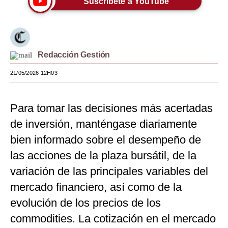
Suscríbete a YouTube
Moda
Estilos
Redacción Gestión
Mundo
21/05/2026 12H03
EEUU
México
Para tomar las decisiones más acertadas
España
de inversión, manténgase diariamente
Internacional
bien informado sobre el desempeño de
las acciones de la plaza bursátil, de la
Tecnología
variación de las principales variables del
Club del Suscriptor
mercado financiero, así como de la
Mix
evolución de los precios de los
commodities. La cotización en el mercado
G de Gestión