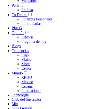
Mercados
Perú
Política
Tu Dinero
Finanzas Personales
Inmobiliarias
Plus G
Opinión
Editorial
Pregunta de hoy
Blogs
Tendencias
Lujo
Viajes
Moda
Estilos
Mundo
EEUU
México
España
Internacional
Tecnología
Club del Suscriptor
Mix
G de Gestión