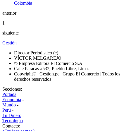
anterior
1
siguiente
Gestión
Director Periodístico (e)
VÍCTOR MELGAREJO
© Empresa Editora El Comercio S.A.
Calle Paracas #532, Pueblo Libre, Lima.
Copyright© | Gestion.pe | Grupo El Comercio | Todos los
derechos reservados
Secciones:
Portada
-
Economía
-
Mundo
-
Perú
-
Tu Dinero
-
Tecnología
Contacto: