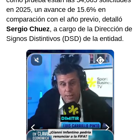
Notas Contratadas
en 2025, un avance de 15.6% en
comparación con el año previo, detalló
Podcast
Sergio Chuez
, a cargo de la Dirección de
Gestión TV
Signos Distintivos (DSD) de la entidad.
Videos
Fotogalerías
gestion.pe
¿quiénes
Somos?
Términos
Y
Condiciones
Política
De
Privacidad