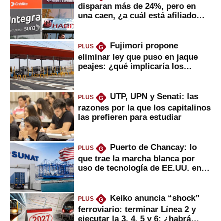
disparan más de 24%, pero en
una caen, ¿a cuál está afiliado
usted?
Fujimori propone
PLUS
G
eliminar ley que puso en jaque
peajes: ¿qué implicaría los
usuarios?
UTP, UPN y Senati: las
PLUS
G
razones por la que los capitalinos
las prefieren para estudiar
Puerto de Chancay: lo
PLUS
G
que trae la marcha blanca por
uso de tecnología de EE.UU. en
mercancías
Keiko anuncia “shock”
PLUS
G
ferroviario: terminar Línea 2 y
ejecutar la 3, 4, 5 y 6; ¿habrá