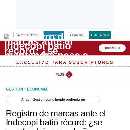
Últimas Noticias
Empresas G
Empresas
G de Gestión
Finanzas
Lo último
Peru Quiosco
SUSCRÍBETE
Portada
EXCLUSIVO PARA SUSCRIPTORES
Empresas
PLUS
G
Management & Empleo
GESTION
>
ECONOMIA
Economía
Añadir
Gestión
como fuente preferida en
Mercados
Registro de marcas ante el
Perú
Indecopi batió récord: ¿se
Política