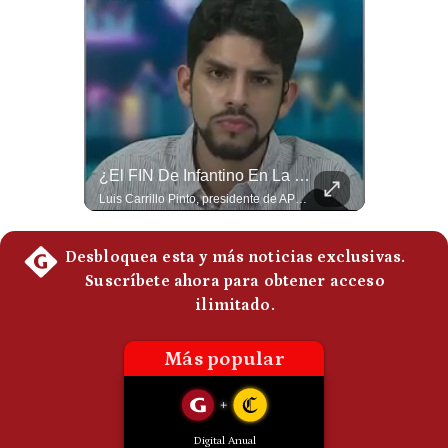
Politica
De
Cookies
Preguntas
Frecuentes
¿Qué Pasa Si Irán CIERRA El Estrecho De Ormuz? | #radar24
¿El FIN De Infantino En La FIFA? El Grave Pronóstico Sobre Su Renuncia | #EnClaveEconómica
Un eventual control iraní sobre el estrecho de Ormuz cambiaría radicalmente el equilibrio de poder, así lo explicó el analista Roberto Heimovits. Además, explicó que países como Arabia Saudita, Qatar, Emiratos Árabes Unidos, Irak y Kuwait dependen de esa ruta para exportar petróleo, gas y fertilizantes. #Geopolitica #Irán #EstrechoDeOrmuz #Petroleo #NoticiasInternacionales #RobertoHeimovits #Shorts 👉 Suscríbete y activa la campana para no perderte nuestro análisis diario. 🌎 Síguenos en nuestras redes sociales: 📌 Web oficial: https://gestion.pe/mundo/ 📌 LinkedIn: http://bit.ly/3HYIET0 📌 X (Twitter): http://bit.ly/4noZtX9 📌 TikTok: http://bit.ly/4evB6TO
Luis Carrillo Pinto, presidente de APEMD pronostica meses muy difíciles para Infantino y sostiene que una mayor presión de la UEFA, junto con nuevas investigaciones periodísticas, podría llevarlo a dimitir. También menciona renuncias internas y acusaciones de que el proyecto fue impulsado por una sola persona. #GianniInfantino #FIFA #UEFA #LuisCarrilloPinto #APEMD #Futbol #NoticiasDeportivas #Mundial #Shorts 👉 Suscríbete y activa la campana para no perderte nuestro análisis diario. 🌎 Síguenos en nuestras redes sociales: 📌 Web oficial: https://gestion.pe/mundo/ 📌 LinkedIn: http://bit.ly/3HYIET0 📌 X (Twitter): http://bit.ly/4noZtX9 📌 TikTok: http://bit.ly/4evB6TO