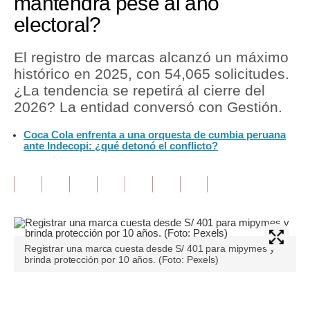
mantendrá pese al año
electoral?
Tu Dinero
Finanzas Personales
El registro de marcas alcanzó un máximo
histórico en 2025, con 54,065 solicitudes.
Inmobiliarias
¿La tendencia se repetirá al cierre del
2026? La entidad conversó con Gestión.
Plus G
Coca Cola enfrenta a una orquesta de cumbia peruana
Opinión
ante Indecopi: ¿qué detonó el conflicto?
Editorial
Pregunta de hoy
Blogs
Tendencias
Registrar una marca cuesta desde S/ 401 para mipymes y
brinda protección por 10 años. (Foto: Pexels)
Lujo
Viajes
Únete a nuestro canal