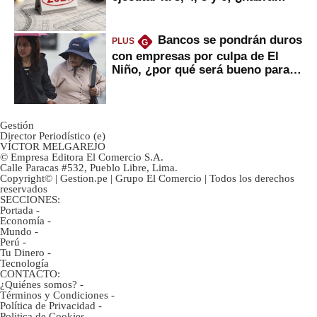
avances?
Bancos se pondrán duros
PLUS
G
con empresas por culpa de El
Niño, ¿por qué será bueno para
ahorristas?
Gestión
Director Periodístico (e)
VÍCTOR MELGAREJO
© Empresa Editora El Comercio S.A.
Calle Paracas #532, Pueblo Libre, Lima.
Copyright© | Gestion.pe | Grupo El Comercio | Todos los derechos
reservados
SECCIONES:
Portada
-
Economía
-
Mundo
-
Perú
-
Tu Dinero
-
Tecnología
CONTACTO:
¿Quiénes somos?
-
Términos y Condiciones
-
Política de Privacidad
-
Politica de Cookies
-