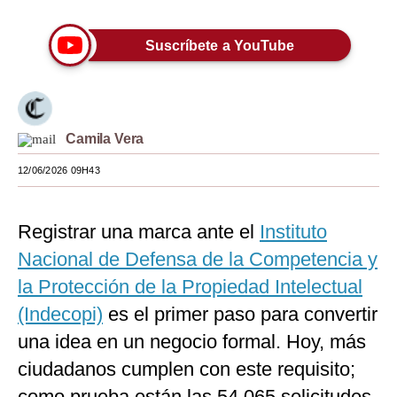
Moda
Suscríbete a YouTube
Estilos
Mundo
EEUU
Camila Vera
México
12/06/2026 09H43
España
Registrar una marca ante el
Instituto
Internacional
Nacional de Defensa de la Competencia y
Tecnología
la Protección de la Propiedad Intelectual
Club del Suscriptor
(Indecopi)
es el primer paso para convertir
una idea en un negocio formal. Hoy, más
Mix
ciudadanos cumplen con este requisito;
G de Gestión
como prueba están las 54,065 solicitudes