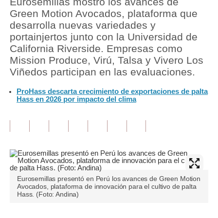
Eurosemillas mostró los avances de
Green Motion Avocados, plataforma que
Tu Dinero
desarrolla nuevas variedades y
portainjertos junto con la Universidad de
Finanzas Personales
California Riverside. Empresas como
Inmobiliarias
Mission Produce, Virú, Talsa y Vivero Los
Viñedos participan en las evaluaciones.
Plus G
ProHass descarta crecimiento de exportaciones de palta
Opinión
Hass en 2026 por impacto del clima
Editorial
Pregunta de hoy
Blogs
Tendencias
Eurosemillas presentó en Perú los avances de Green Motion
Avocados, plataforma de innovación para el cultivo de palta
Lujo
Hass. (Foto: Andina)
Viajes