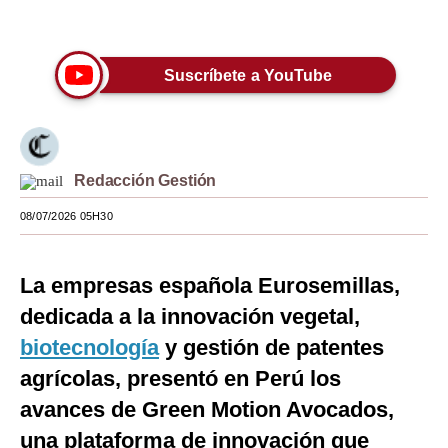
Únete a nuestro canal
Moda
Estilos
Suscríbete a YouTube
Mundo
EEUU
Redacción Gestión
México
08/07/2026 05H30
España
Internacional
La empresas española Eurosemillas,
Tecnología
dedicada a la innovación vegetal,
biotecnología
y gestión de patentes
Club del Suscriptor
agrícolas, presentó en Perú los
Mix
avances de Green Motion Avocados,
G de Gestión
una plataforma de innovación que