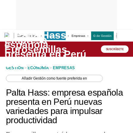
Últimas Noticias
Empresas G
Empresas
G de Gestión
Finanzas
Lo último
Peru Quiosco
SUSCRÍBETE
Portada
GESTION
>
ECONOMIA
>
EMPRESAS
Empresas
Añadir
Gestión
como fuente preferida en
Management & Empleo
Palta Hass: empresa española
Economía
presenta en Perú nuevas
variedades para impulsar
Mercados
productividad
Perú
Política