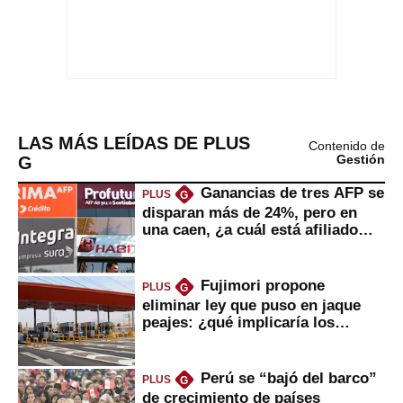
LAS MÁS LEÍDAS DE PLUS
Contenido de
G
Gestión
Ganancias de tres AFP se
PLUS
G
disparan más de 24%, pero en
una caen, ¿a cuál está afiliado
usted?
Fujimori propone
PLUS
G
eliminar ley que puso en jaque
peajes: ¿qué implicaría los
usuarios?
Perú se “bajó del barco”
PLUS
G
de crecimiento de países