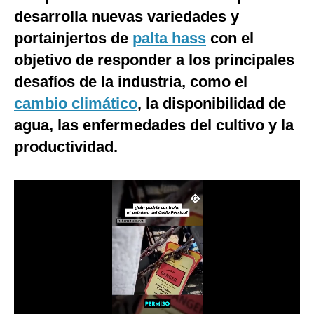
desarrolla nuevas variedades y
Notas Contratadas
portainjertos de
palta hass
con el
Podcast
objetivo de responder a los principales
Gestión TV
desafíos de la industria, como el
Videos
cambio climático
, la disponibilidad de
agua, las enfermedades del cultivo y la
Fotogalerías
productividad.
gestion.pe
¿quiénes
Somos?
Términos
Y
Condiciones
Política
De
Privacidad