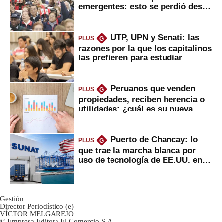
emergentes: esto se perdió desde
2022
UTP, UPN y Senati: las
PLUS
G
razones por la que los capitalinos
las prefieren para estudiar
Peruanos que venden
PLUS
G
propiedades, reciben herencia o
utilidades: ¿cuál es su nueva
inversión clave?
Puerto de Chancay: lo
PLUS
G
que trae la marcha blanca por
uso de tecnología de EE.UU. en
mercancías
Gestión
Director Periodístico (e)
VÍCTOR MELGAREJO
© Empresa Editora El Comercio S.A.