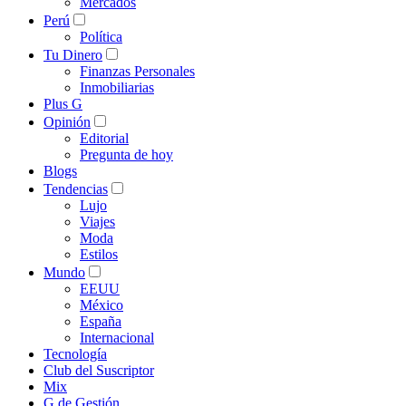
Mercados
Perú
Política
Tu Dinero
Finanzas Personales
Inmobiliarias
Plus G
Opinión
Editorial
Pregunta de hoy
Blogs
Tendencias
Lujo
Viajes
Moda
Estilos
Mundo
EEUU
México
España
Internacional
Tecnología
Club del Suscriptor
Mix
G de Gestión