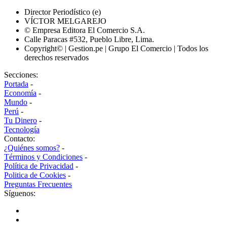
Director Periodístico (e)
VÍCTOR MELGAREJO
© Empresa Editora El Comercio S.A.
Calle Paracas #532, Pueblo Libre, Lima.
Copyright© | Gestion.pe | Grupo El Comercio | Todos los
derechos reservados
Secciones:
Portada
-
Economía
-
Mundo
-
Perú
-
Tu Dinero
-
Tecnología
Contacto:
¿Quiénes somos?
-
Términos y Condiciones
-
Política de Privacidad
-
Politica de Cookies
-
Preguntas Frecuentes
Síguenos: