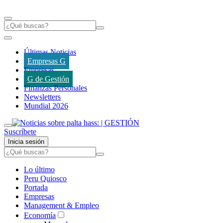
Últimas Noticias
Empresas G
Empresas
G de Gestión
Finanzas Personales
Newsletters
Mundial 2026
Suscríbete
Inicia sesión
Lo último
Peru Quiosco
Portada
Empresas
Management & Empleo
Economía