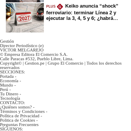
Keiko anuncia “shock”
PLUS
G
ferroviario: terminar Línea 2 y
ejecutar la 3, 4, 5 y 6; ¿habrá
avances?
Gestión
Director Periodístico (e)
VÍCTOR MELGAREJO
© Empresa Editora El Comercio S.A.
Calle Paracas #532, Pueblo Libre, Lima.
Copyright© | Gestion.pe | Grupo El Comercio | Todos los derechos
reservados
SECCIONES:
Portada
-
Economía
-
Mundo
-
Perú
-
Tu Dinero
-
Tecnología
CONTACTO:
¿Quiénes somos?
-
Términos y Condiciones
-
Política de Privacidad
-
Politica de Cookies
-
Preguntas Frecuentes
SÍGUENOS: