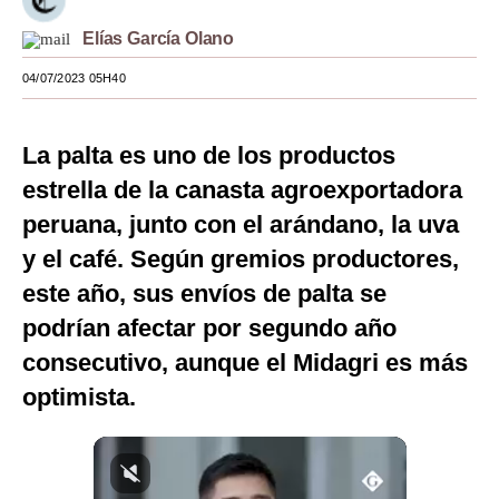
Moda
Elías García Olano
Estilos
04/07/2023 05H40
Mundo
La palta es uno de los productos
EEUU
estrella de la canasta agroexportadora
México
peruana, junto con el arándano, la uva
y el café. Según gremios productores,
España
este año, sus envíos de palta se
Internacional
podrían afectar por segundo año
Tecnología
consecutivo, aunque el Midagri es más
Club del Suscriptor
optimista.
Mix
G de Gestión