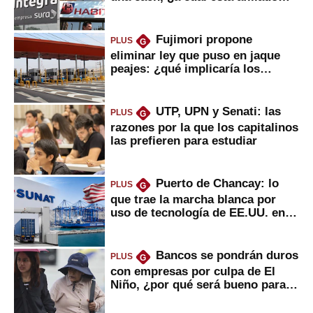
usted?
Fujimori propone
PLUS
G
eliminar ley que puso en jaque
peajes: ¿qué implicaría los
usuarios?
UTP, UPN y Senati: las
PLUS
G
razones por la que los capitalinos
las prefieren para estudiar
Puerto de Chancay: lo
PLUS
G
que trae la marcha blanca por
uso de tecnología de EE.UU. en
mercancías
Bancos se pondrán duros
PLUS
G
con empresas por culpa de El
Niño, ¿por qué será bueno para
ahorristas?