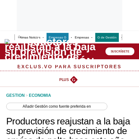
Últimas Noticias
Empresas G
Empresas
G de Gestión
Finanzas
Lo último
Peru Quiosco
SUSCRÍBETE
Portada
EXCLUSIVO PARA SUSCRIPTORES
Empresas
PLUS
G
Management & Empleo
GESTION
>
ECONOMIA
Economía
Añadir
Gestión
como fuente preferida en
Mercados
Productores reajustan a la baja
Perú
su previsión de crecimiento de
Política