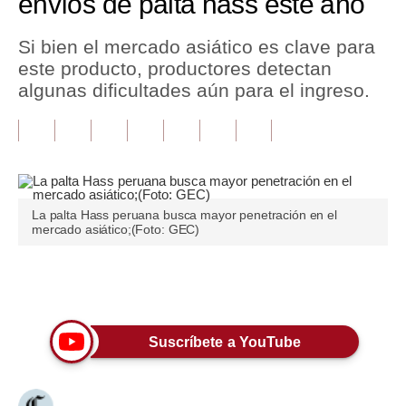
envíos de palta hass este año
Tu Dinero
Si bien el mercado asiático es clave para
este producto, productores detectan
Finanzas Personales
algunas dificultades aún para el ingreso.
Inmobiliarias
Plus G
Opinión
La palta Hass peruana busca mayor penetración en el
Editorial
mercado asiático;(Foto: GEC)
Pregunta de hoy
Únete a nuestro canal
Blogs
Tendencias
Suscríbete a YouTube
Lujo
Viajes