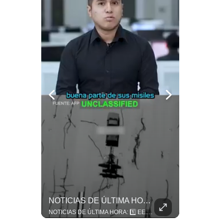
Notas Contratadas
Podcast
Gestión TV
Videos
Fotogalerías
gestion.pe
¿quiénes
Somos?
Términos
Y
Condiciones
¿El FIN De Infantino En La FIFA? El Grave Pronóstico Sobre Su Renuncia | #EnClaveEconómica
NOTICIAS DE ÚLTIMA HORA: EE.UU. Se Queda Sin Misiles En Medio Oriente
Política
De
Luis Carrillo Pinto, presidente de APEMD pronostica meses muy difíciles para Infantino y sostiene que una mayor presión de la UEFA, junto con nuevas investigaciones periodísticas, podría llevarlo a dimitir. También menciona renuncias internas y acusaciones de que el proyecto fue impulsado por una sola persona. #GianniInfantino #FIFA #UEFA #LuisCarrilloPinto #APEMD #Futbol #NoticiasDeportivas #Mundial #Shorts 👉 Suscríbete y activa la campana para no perderte nuestro análisis diario. 🌎 Síguenos en nuestras redes sociales: 📌 Web oficial: https://gestion.pe/mundo/ 📌 LinkedIn: http://bit.ly/3HYIET0 📌 X (Twitter): http://bit.ly/4noZtX9 📌 TikTok: http://bit.ly/4evB6TO
NOTICIAS DE ÚLTIMA HORA: 1️⃣ EE.UU.: Habría gastado casi el 80% de sus misiles más avanzados (THAAD), un factor clave en las decisiones de Donald Trump frente a Irán. 2️⃣ Argentina y Brasil: Tensión diplomática escala; Brasil solicita el regreso del embajador argentino tras fuertes declaraciones de Javier Milei. 3️⃣ México: Asesinan al influencer César Gastélum a balazos durante una transmisión en vivo en Culiacán, Sinaloa. 4️⃣ Alemania: Ataque con dron explosivo obliga a suspender el aeropuerto de Leipzig, punto logístico clave de la OTAN para enviar material a Ucrania. ¿Qué noticia te parece la más impactante del día? ¡Te leo en los comentarios! 👇 #EEUU #JavierMilei #CesarGastelum #Alemania #Noticias #UltimaHora #NoticiasDelDia 🚀 ¿Quieres entender el mundo sin ruido? Únete a nuestra comunidad y forma parte del cambio. #GestiónNewsroomLive #NoticiasGlobales #AnálisisGeopolítico #EconomíaMundial #IA #Geopolítica #LatinosEnUSA #NoticiasEnEspañol 👉 Suscríbete y activa la campana para no perderte nuestro análisis diario. 🌎 Síguenos en nuestras redes sociales: 📌 Web oficial: https://gestion.pe/mundo/ 📌 LinkedIn: http://bit.ly/3HYIET0 📌 X (Twitter): http://bit.ly/4noZtX9 📌 TikTok: http://bit.ly/4evB6TO
Privacidad