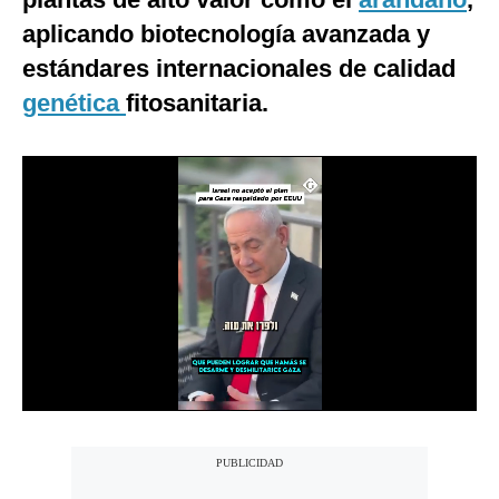
Notas Contratadas
aplicando biotecnología avanzada y
estándares internacionales de calidad
Podcast
genética
fitosanitaria.
Gestión TV
Videos
Fotogalerías
gestion.pe
¿quiénes
Somos?
Términos
Y
Condiciones
Política
De
Privacidad