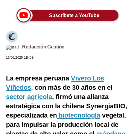
Moda
Suscríbete a YouTube
Estilos
Mundo
EEUU
Redacción Gestión
México
16/06/2025 11H09
España
La empresa peruana
Vivero Los
Internacional
Viñedos,
con más de 30 años en el
Tecnología
sector agrícola
, firmó una alianza
Club del Suscriptor
estratégica con la chilena SynergiaBIO,
especializada en
biotecnología
vegetal,
Mix
para impulsar la producción local de
G de Gestión
plantas de alto valor como el
arándano
,