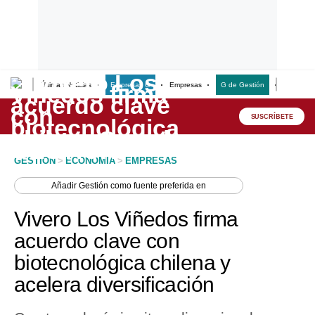
Últimas Noticias
Empresas G
Empresas
G de Gestión
Finanzas
Lo último
Peru Quiosco
SUSCRÍBETE
Portada
GESTION
>
ECONOMIA
>
EMPRESAS
Empresas
Añadir
Gestión
como fuente preferida en
Management & Empleo
Vivero Los Viñedos firma
Economía
acuerdo clave con
biotecnológica chilena y
Mercados
acelera diversificación
Perú
Política