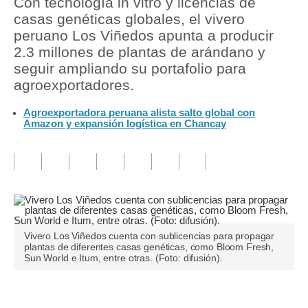
Con tecnología in vitro y licencias de
casas genéticas globales, el vivero
Tu Dinero
peruano Los Viñedos apunta a producir
2.3 millones de plantas de arándano y
Finanzas Personales
seguir ampliando su portafolio para
Inmobiliarias
agroexportadores.
Plus G
Agroexportadora peruana alista salto global con
Amazon y expansión logística en Chancay
Opinión
Editorial
Pregunta de hoy
Blogs
Vivero Los Viñedos cuenta con sublicencias para propagar
Tendencias
plantas de diferentes casas genéticas, como Bloom Fresh,
Sun World e Itum, entre otras. (Foto: difusión).
Lujo
Viajes
Únete a nuestro canal