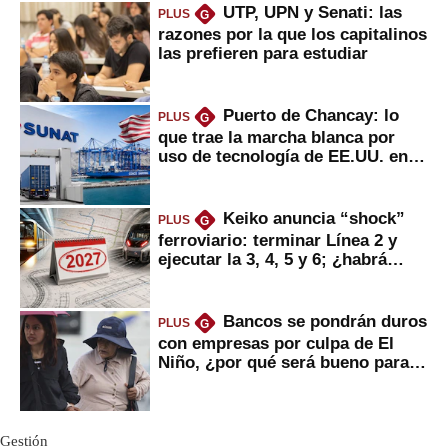
UTP, UPN y Senati: las
PLUS
G
razones por la que los capitalinos
las prefieren para estudiar
Puerto de Chancay: lo
PLUS
G
que trae la marcha blanca por
uso de tecnología de EE.UU. en
mercancías
Keiko anuncia “shock”
PLUS
G
ferroviario: terminar Línea 2 y
ejecutar la 3, 4, 5 y 6; ¿habrá
avances?
Bancos se pondrán duros
PLUS
G
con empresas por culpa de El
Niño, ¿por qué será bueno para
ahorristas?
Gestión