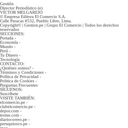
Gestión
Director Periodístico (e)
VÍCTOR MELGAREJO
© Empresa Editora El Comercio S.A.
Calle Paracas #532, Pueblo Libre, Lima.
Copyright© | Gestion.pe | Grupo El Comercio | Todos los derechos
reservados
SECCIONES:
Portada
-
Economía
-
Mundo
-
Perú
-
Tu Dinero
-
Tecnología
CONTACTO:
¿Quiénes somos?
-
Términos y Condiciones
-
Política de Privacidad
-
Politica de Cookies
-
Preguntas Frecuentes
SÍGUENOS:
Suscríbete
VISITE TAMBIÉN:
elcomercio.pe
-
clubelcomercio.pe
-
depor.com
-
trome.com
-
diariocorreo.pe
-
peruquiosco.pe
-
mag