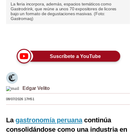
La feria incorpora, además, espacios temáticos como
Gastrodrink, que reúne a unos 70 expositores de licores
Moda
bajo un formato de degustaciones masivas. (Foto:
Gastromaq)
Estilos
Mundo
Únete a nuestro canal
EEUU
Suscríbete a YouTube
México
España
Internacional
Edgar Velito
Tecnología
08/07/2026 17H51
Club del Suscriptor
Mix
La
gastronomía peruana
continúa
consolidándose como una industria en
G de Gestión