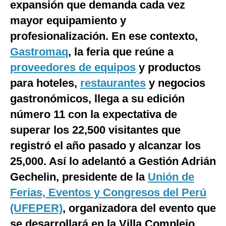
expansión que demanda cada vez
Notas Contratadas
mayor equipamiento y
Podcast
profesionalización. En ese contexto,
Gastromaq
, la feria que reúne a
Gestión TV
proveedores de equipos
y productos
Videos
para hoteles,
restaurantes
y negocios
Fotogalerías
gastronómicos, llega a su edición
número 11 con la expectativa de
superar los 22,500 visitantes que
gestion.pe
registró el año pasado y alcanzar los
¿quiénes
25,000. Así lo adelantó a Gestión Adrián
Somos?
Gechelin, presidente de la
Unión de
Términos
Y
Ferias, Eventos y Congresos del Perú
Condiciones
(UFEPER)
, organizadora del evento que
Política
De
se desarrollará en la Villa Complejo
Privacidad