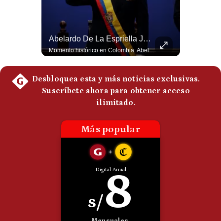
Felipe VI Se Reúne Con De La Espriella Antes De La Investidura | Gestión Mundo
Abelardo De La Espriella Juramenta Como Nuevo Presidente | Gestión Mundo
El rey Felipe VI de España llegó a Cali para reunirse con el presidente electo de Colombia, Abelardo de la Espriella, horas antes de su histórica investidura presidencial. Un encuentro clave que refuerza las relaciones diplomáticas y bilaterales entre ambas naciones antes de la ceremonia oficial. ¿Qué opinas sobre el papel diplomático de España en la política latinoamericana? #FelipeVI #DeLaEspriella #Colombia #Espana #PoliticaInternacional #Shorts 👉 Suscríbete y activa la campana para no perderte nuestro análisis diario. 🌎 Síguenos en nuestras redes sociales: 📌 Web oficial: https://gestion.pe/mundo/ 📌 LinkedIn: http://bit.ly/3HYIET0 📌 X (Twitter): http://bit.ly/4noZtX9 📌 TikTok: http://bit.ly/4evB6TO
Momento histórico en Colombia: Abelardo de la Espriella prestó juramento y recibió la banda presidencial en la Arena USC de Cali, convirtiéndose oficialmente en el nuevo Presidente de la República para el periodo 2026-2030. Por primera vez en la historia reciente del país, la investidura presidencial se celebró fuera de Bogotá. ¿Qué opinas del inicio de este nuevo mandato constitucional? #DeLaEspriella #Colombia #PosesionPresidencial #Cali #Shorts 👉 Suscríbete y activa la campana para no perderte nuestro análisis diario. 🌎 Síguenos en nuestras redes sociales: 📌 Web oficial: https://gestion.pe/mundo/ 📌 LinkedIn: http://bit.ly/3HYIET0 📌 X (Twitter): http://bit.ly/4noZtX9 📌 TikTok: http://bit.ly/4evB6TO