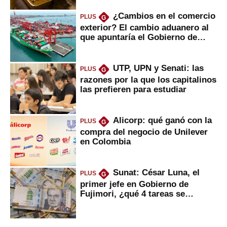
¿Cambios en el comercio
PLUS
G
exterior? El cambio aduanero al
que apuntaría el Gobierno de
Fujimori
UTP, UPN y Senati: las
PLUS
G
razones por la que los capitalinos
las prefieren para estudiar
Alicorp: qué ganó con la
PLUS
G
compra del negocio de Unilever
en Colombia
Sunat: César Luna, el
PLUS
G
primer jefe en Gobierno de
Fujimori, ¿qué 4 tareas se
marcan urgentes?