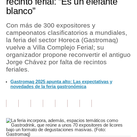
recinto ferial: “Es un elefante
blanco”
Tu Dinero
Finanzas Personales
Con más de 300 expositores y
campeonatos clasificatorios a mundiales,
Inmobiliarias
la feria del sector Horeca (Gastromaq)
vuelve a Villa Complejo Ferial; su
Plus G
organizador propone reconvertir el antiguo
Opinión
Jorge Chávez por falta de recintos
feriales.
Editorial
Gastromaq 2025 apunta alto: Las expectativas y
Pregunta de hoy
novedades de la feria gastronómica
Blogs
Tendencias
Lujo
Viajes