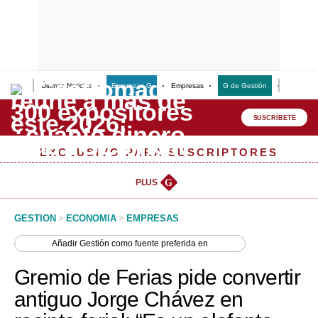
Últimas Noticias
Empresas G
Empresas
G de Gestión
Finanzas
Lo último
Peru Quiosco
SUSCRÍBETE
Portada
EXCLUSIVO PARA SUSCRIPTORES
Empresas
PLUS
G
Management & Empleo
GESTION
>
ECONOMIA
>
EMPRESAS
Economía
Añadir
Gestión
como fuente preferida en
Mercados
Gremio de Ferias pide convertir
Perú
antiguo Jorge Chávez en
Política