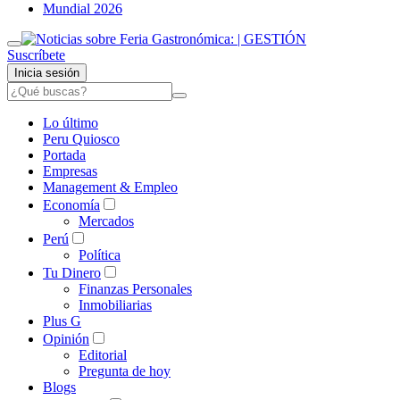
Mundial 2026
Suscríbete
Inicia sesión
Lo último
Peru Quiosco
Portada
Empresas
Management & Empleo
Economía
Mercados
Perú
Política
Tu Dinero
Finanzas Personales
Inmobiliarias
Plus G
Opinión
Editorial
Pregunta de hoy
Blogs