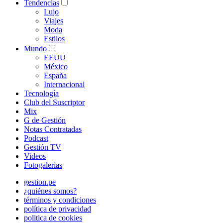
Tendencias
Lujo
Viajes
Moda
Estilos
Mundo
EEUU
México
España
Internacional
Tecnología
Club del Suscriptor
Mix
G de Gestión
Notas Contratadas
Podcast
Gestión TV
Videos
Fotogalerías
gestion.pe
¿quiénes somos?
términos y condiciones
política de privacidad
politica de cookies