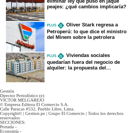
eliminar ley que puso en jaque
peajes: ¿qué cambios implicaría?
Oliver Stark regresa a
PLUS
G
Petroperú: lo que dice el ministro
del Minem sobre la petrolera
Viviendas sociales
PLUS
G
quedarían fuera del negocio de
alquiler: la propuesta del
gobierno
Gestión
Director Periodístico (e)
VÍCTOR MELGAREJO
© Empresa Editora El Comercio S.A.
Calle Paracas #532, Pueblo Libre, Lima.
Copyright© | Gestion.pe | Grupo El Comercio | Todos los derechos
reservados
SECCIONES:
Portada
-
Economía
-