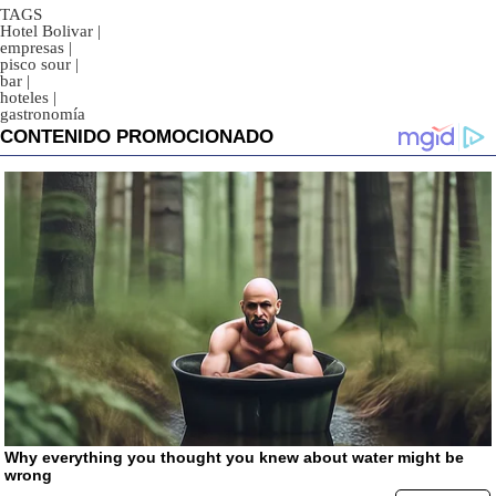
TAGS
Hotel Bolivar
|
empresas
|
pisco sour
|
bar
|
hoteles
|
gastronomía