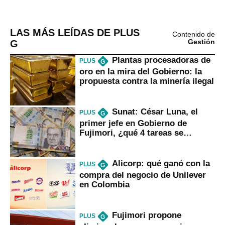
LAS MÁS LEÍDAS DE PLUS
Contenido de
G
Gestión
Plantas procesadoras de
PLUS
G
oro en la mira del Gobierno: la
propuesta contra la minería ilegal
Sunat: César Luna, el
PLUS
G
primer jefe en Gobierno de
Fujimori, ¿qué 4 tareas se
marcan urgentes?
Alicorp: qué ganó con la
PLUS
G
compra del negocio de Unilever
en Colombia
Fujimori propone
PLUS
G