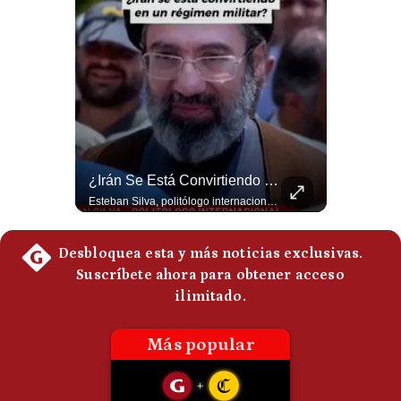
La Frontera Española Colapsa ¿Qué Está Pasando En Ceuta? | Gestión Mundo
¿Irán Se Está Convirtiendo En Un Régimen Militar? | #radar24
La madrugada del 30 de julio de 2026 marcó un antes y un después en el Estrecho de Gibraltar. En cuestión de horas, cerca de 72.000 migrantes marroquíes ingresaron al territorio español de Ceuta, desbordando por completo a una ciudad de apenas 85.000 habitantes. En este video, explicamos los detalles de la emergencia humana y las ramificaciones geopolíticas del conflicto: la trampa de los rumores en redes sociales, el rol de Marruecos, el acercamiento de España a Argelia y la respuesta de la Unión Europea ante las amenazas de suspensión del Tratado Schengen. #Ceuta #España #Marruecos #Geopolitica #PedroSanchez #NoticiasInternacionales #Schengen #Europa #CrisisMigratoria 👉 Suscríbete y activa la campana para no perderte nuestro análisis diario. 🌎 Síguenos en nuestras redes sociales: 📌 Web oficial: https://gestion.pe/mundo/ 📌 LinkedIn: http://bit.ly/3HYIET0 📌 X (Twitter): http://bit.ly/4noZtX9 📌 TikTok: http://bit.ly/4evB6TO
Esteban Silva, politólogo internacional, señala que algunos analistas consideran que la estructura religiosa iraní estaría sirviendo para sostener el poder de una cúpula militar. Explica que la Guardia Revolucionaria está aumentando su influencia sobre la seguridad, las decisiones estratégicas y hasta asuntos económicos como el estrecho de Ormuz. #Iran #GuardiaRevolucionaria #Geopolitica #NoticiasInternacionales #Shorts 👉 Suscríbete y activa la campana para no perderte nuestro análisis diario. 🌎 Síguenos en nuestras redes sociales: 📌 Web oficial: https://gestion.pe/mundo/ 📌 LinkedIn: http://bit.ly/3HYIET0 📌 X (Twitter): http://bit.ly/4noZtX9 📌 TikTok: http://bit.ly/4evB6TO