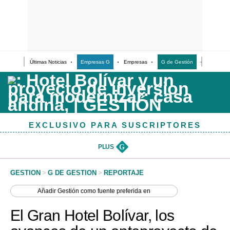
Últimas Noticias
Empresas G
Empresas
G de Gestión
Finanzas
Últimas Noticias
Casos de Estudio
Columnistas
EXCLUSIVO PARA SUSCRIPTORES
Infografías
Lifestyle
PLUS
G
Reportaje
GESTION
>
G DE GESTION
>
REPORTAJE
Añadir
Gestión
como fuente preferida en
El Gran Hotel Bolívar, los