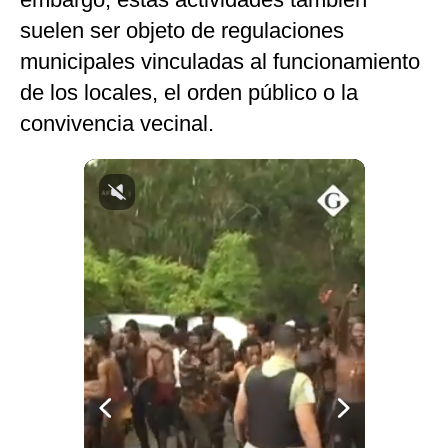
Notas Contratadas
suelen ser objeto de regulaciones
municipales vinculadas al funcionamiento
Podcast
de los locales, el orden público o la
Gestión TV
convivencia vecinal.
Videos
Fotogalerías
gestion.pe
¿quiénes
Somos?
Términos
Y
Condiciones
Política
De
Privacidad