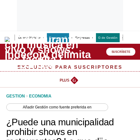
Últimas Noticias
Empresas G
Empresas
G de Gestión
Finanzas
Lo último
Peru Quiosco
SUSCRÍBETE
Portada
EXCLUSIVO PARA SUSCRIPTORES
Empresas
PLUS
G
Management & Empleo
GESTION
>
ECONOMIA
Economía
Añadir
Gestión
como fuente preferida en
Mercados
¿Puede una municipalidad
Perú
prohibir shows en
Política