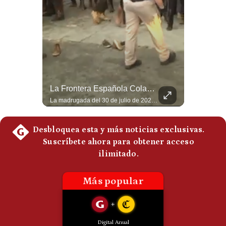
Politica
De
Cookies
Preguntas
Frecuentes
Abelardo De La Espriella Juramenta Como Nuevo Presidente | Gestión Mundo
La Frontera Española Colapsa ¿Qué Está Pasando En Ceuta? | Gestión Mundo
Momento histórico en Colombia: Abelardo de la Espriella prestó juramento y recibió la banda presidencial en la Arena USC de Cali, convirtiéndose oficialmente en el nuevo Presidente de la República para el periodo 2026-2030. Por primera vez en la historia reciente del país, la investidura presidencial se celebró fuera de Bogotá. ¿Qué opinas del inicio de este nuevo mandato constitucional? #DeLaEspriella #Colombia #PosesionPresidencial #Cali #Shorts 👉 Suscríbete y activa la campana para no perderte nuestro análisis diario. 🌎 Síguenos en nuestras redes sociales: 📌 Web oficial: https://gestion.pe/mundo/ 📌 LinkedIn: http://bit.ly/3HYIET0 📌 X (Twitter): http://bit.ly/4noZtX9 📌 TikTok: http://bit.ly/4evB6TO
La madrugada del 30 de julio de 2026 marcó un antes y un después en el Estrecho de Gibraltar. En cuestión de horas, cerca de 72.000 migrantes marroquíes ingresaron al territorio español de Ceuta, desbordando por completo a una ciudad de apenas 85.000 habitantes. En este video, explicamos los detalles de la emergencia humana y las ramificaciones geopolíticas del conflicto: la trampa de los rumores en redes sociales, el rol de Marruecos, el acercamiento de España a Argelia y la respuesta de la Unión Europea ante las amenazas de suspensión del Tratado Schengen. #Ceuta #España #Marruecos #Geopolitica #PedroSanchez #NoticiasInternacionales #Schengen #Europa #CrisisMigratoria 👉 Suscríbete y activa la campana para no perderte nuestro análisis diario. 🌎 Síguenos en nuestras redes sociales: 📌 Web oficial: https://gestion.pe/mundo/ 📌 LinkedIn: http://bit.ly/3HYIET0 📌 X (Twitter): http://bit.ly/4noZtX9 📌 TikTok: http://bit.ly/4evB6TO