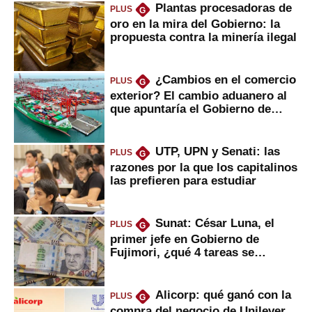
Plantas procesadoras de
PLUS
G
oro en la mira del Gobierno: la
propuesta contra la minería ilegal
¿Cambios en el comercio
PLUS
G
exterior? El cambio aduanero al
que apuntaría el Gobierno de
Fujimori
UTP, UPN y Senati: las
PLUS
G
razones por la que los capitalinos
las prefieren para estudiar
Sunat: César Luna, el
PLUS
G
primer jefe en Gobierno de
Fujimori, ¿qué 4 tareas se
marcan urgentes?
Alicorp: qué ganó con la
PLUS
G
compra del negocio de Unilever