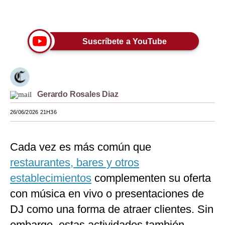
Únete a nuestro canal
Moda
Estilos
Suscríbete a YouTube
Mundo
EEUU
Gerardo Rosales Diaz
México
26/06/2026 21H36
España
Internacional
Cada vez es más común que
Tecnología
restaurantes, bares y otros
Club del Suscriptor
establecimientos
complementen su oferta
con música en vivo o presentaciones de
Mix
DJ como una forma de atraer clientes. Sin
G de Gestión
embargo, estas actividades también