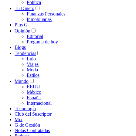
Política
Tu Dinero
Finanzas Personales
Inmobiliarias
Plus G
Opinión
Editorial
Pregunta de hoy
Blogs
Tendencias
Lujo
Viajes
Moda
Estilos
Mundo
EEUU
México
España
Internacional
Tecnología
Club del Suscriptor
Mix
G de Gestión
Notas Contratadas
Podcast