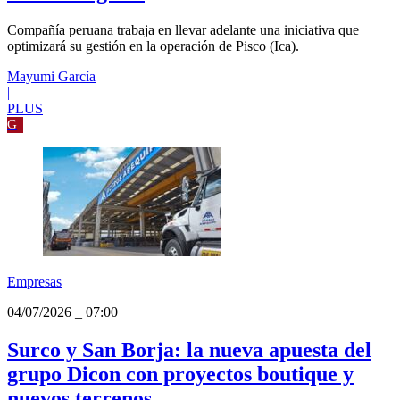
04/07/2026
_
07:30
Aceros Arequipa alista inversión en
operación de Pisco, ¿qué área fortalecerá
la siderúrgica?
Compañía peruana trabaja en llevar adelante una iniciativa que
optimizará su gestión en la operación de Pisco (Ica).
Mayumi García
|
PLUS
G
Empresas