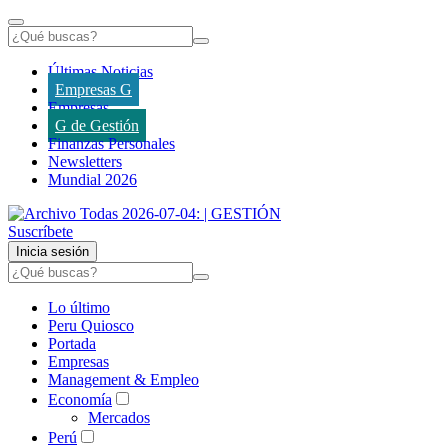
Últimas Noticias
Empresas G
Empresas
G de Gestión
Finanzas Personales
Newsletters
Mundial 2026
Suscríbete
Inicia sesión
Lo último
Peru Quiosco
Portada
Empresas
Management & Empleo
Economía
Mercados
Perú