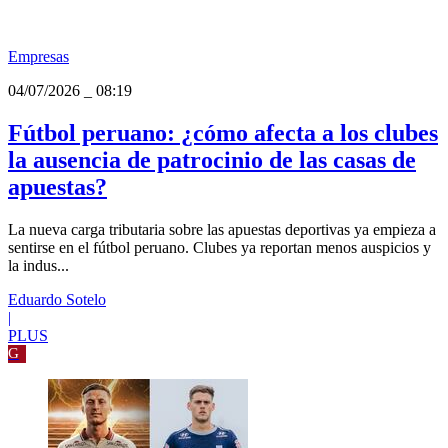
La Liga de Fútbol Profesional Peruana (LFPP) vive un momento de
cambio. Entre audiencias, marcas y nuevas dinámicas, el negocio
del fútbol peruan...
Eduardo Sotelo
Empresas
04/07/2026
_
08:19
Fútbol peruano: ¿cómo afecta a los clubes
la ausencia de patrocinio de las casas de
apuestas?
La nueva carga tributaria sobre las apuestas deportivas ya empieza a
sentirse en el fútbol peruano. Clubes ya reportan menos auspicios y
la indus...
Eduardo Sotelo
|
PLUS