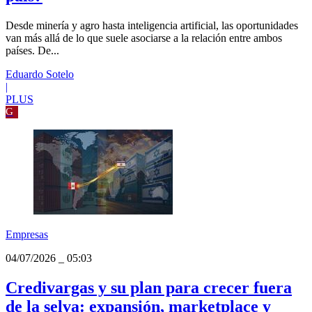
Empresas
04/07/2026
_
05:21
Perú en el radar de Israel: ¿por qué sus
empresas están interesadas en ingresar al
país?
Desde minería y agro hasta inteligencia artificial, las oportunidades
van más allá de lo que suele asociarse a la relación entre ambos
países. De...
Eduardo Sotelo
|
PLUS
G