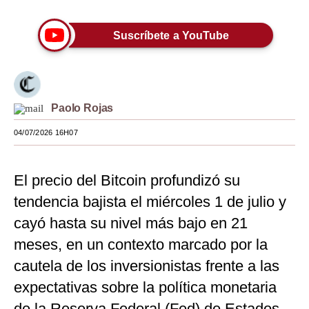
Moda
Suscríbete a YouTube
Estilos
Mundo
EEUU
Paolo Rojas
México
04/07/2026 16H07
España
El precio del Bitcoin profundizó su
Internacional
tendencia bajista el miércoles 1 de julio y
Tecnología
cayó hasta su nivel más bajo en 21
Club del Suscriptor
meses, en un contexto marcado por la
cautela de los inversionistas frente a las
Mix
expectativas sobre la política monetaria
G de Gestión
de la Reserva Federal (Fed) de Estados