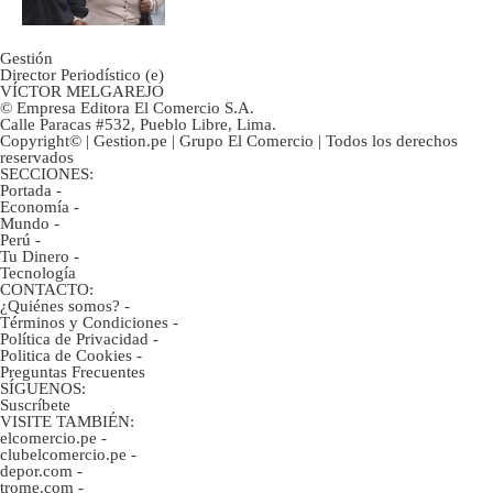
Gestión
Director Periodístico (e)
VÍCTOR MELGAREJO
© Empresa Editora El Comercio S.A.
Calle Paracas #532, Pueblo Libre, Lima.
Copyright© | Gestion.pe | Grupo El Comercio | Todos los derechos
reservados
SECCIONES:
Portada
-
Economía
-
Mundo
-
Perú
-
Tu Dinero
-
Tecnología
CONTACTO:
¿Quiénes somos?
-
Términos y Condiciones
-
Política de Privacidad
-
Politica de Cookies
-
Preguntas Frecuentes
SÍGUENOS:
Suscríbete
VISITE TAMBIÉN:
elcomercio.pe
-
clubelcomercio.pe
-
depor.com
-
trome.com
-