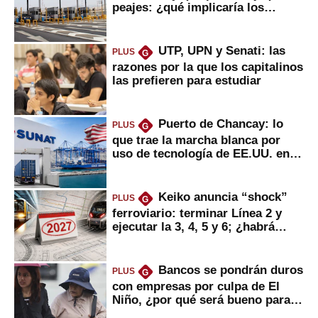
peajes: ¿qué implicaría los
usuarios?
UTP, UPN y Senati: las
PLUS
G
razones por la que los capitalinos
las prefieren para estudiar
Puerto de Chancay: lo
PLUS
G
que trae la marcha blanca por
uso de tecnología de EE.UU. en
mercancías
Keiko anuncia “shock”
PLUS
G
ferroviario: terminar Línea 2 y
ejecutar la 3, 4, 5 y 6; ¿habrá
avances?
Bancos se pondrán duros
PLUS
G
con empresas por culpa de El
Niño, ¿por qué será bueno para
ahorristas?