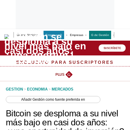
Últimas Noticias
Empresas G
Empresas
G de Gestión
Finanzas
Lo último
Peru Quiosco
SUSCRÍBETE
Portada
EXCLUSIVO PARA SUSCRIPTORES
Empresas
PLUS
G
Management & Empleo
GESTION
>
ECONOMIA
>
MERCADOS
Economía
Añadir
Gestión
como fuente preferida en
Mercados
Bitcoin se desploma a su nivel
Perú
más bajo en casi dos años:
Política