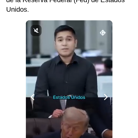
Notas Contratadas
Unidos.
Podcast
Gestión TV
Videos
Fotogalerías
gestion.pe
¿quiénes
Somos?
Términos
Y
Condiciones
Política
De
Privacidad