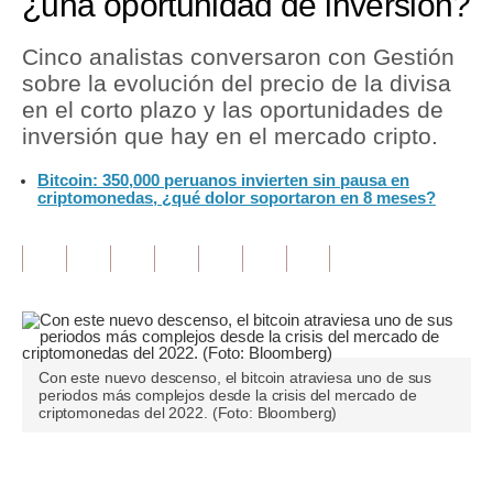
¿una oportunidad de inversión?
Tu Dinero
Cinco analistas conversaron con Gestión
sobre la evolución del precio de la divisa
Finanzas Personales
en el corto plazo y las oportunidades de
Inmobiliarias
inversión que hay en el mercado cripto.
Plus G
Bitcoin: 350,000 peruanos invierten sin pausa en
criptomonedas, ¿qué dolor soportaron en 8 meses?
Opinión
Editorial
Pregunta de hoy
Blogs
Con este nuevo descenso, el bitcoin atraviesa uno de sus
Tendencias
periodos más complejos desde la crisis del mercado de
criptomonedas del 2022. (Foto: Bloomberg)
Lujo
Viajes
Únete a nuestro canal