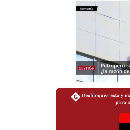
Podcast
Gestión TV
Videos
Fotogalerías
gestion.pe
¿quiénes
Somos?
Términos
Y
Condiciones
Política
De
Privacidad
Politica