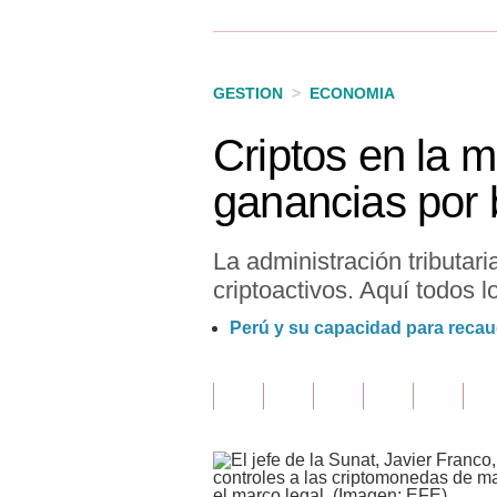
Finanzas Personales
Inmobiliarias
GESTION
>
ECONOMIA
Plus G
Criptos en la 
Opinión
ganancias por b
Editorial
Pregunta de hoy
La administración tributar
criptoactivos. Aquí todos l
Blogs
Perú y su capacidad para recauda
Tendencias
Lujo
Viajes
Moda