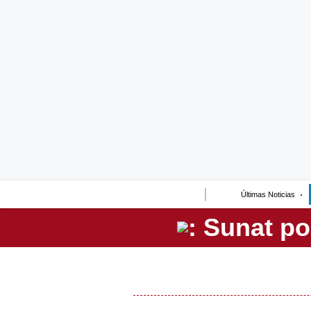
Lo último
Peru Quiosco
Portada
Empresas
Management & Empleo
Economía
Últimas Noticias
Mercados
Perú
Política
Tu Dinero