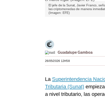
Estilos
El jefe de la Sunat, Javier Franco, se
las criptomonedas de manera inmediata
(Imagen: EFE)
Mundo
EEUU
Únete a nuestro canal
México
España
Internacional
Guadalupe Gamboa
Tecnología
26/05/2026 12H58
Club del Suscriptor
La
Superintendencia Naci
Mix
Tributaria (Sunat)
empieza 
G de Gestión
a nivel tributario, las op
Notas Contratadas