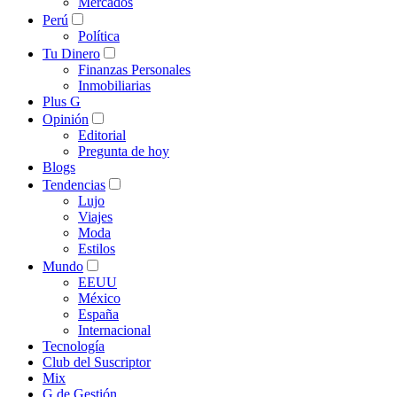
Mercados
Perú
Política
Tu Dinero
Finanzas Personales
Inmobiliarias
Plus G
Opinión
Editorial
Pregunta de hoy
Blogs
Tendencias
Lujo
Viajes
Moda
Estilos
Mundo
EEUU
México
España
Internacional
Tecnología
Club del Suscriptor
Mix
G de Gestión