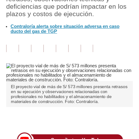
deficiencias que podrían impactar en los
Tu Dinero
plazos y costos de ejecución.
Finanzas Personales
Contraloría alerta sobre situación adversa en caso
ducto del gas de TGP
Inmobiliarias
Plus G
Opinión
Editorial
Pregunta de hoy
El proyecto vial de más de S/ 573 millones presenta retrasos
en su ejecución y observaciones relacionadas con
profesionales no habilitados y el almacenamiento de
Blogs
materiales de construcción. Foto: Contraloría.
Tendencias
Únete a nuestro canal
Lujo
Viajes