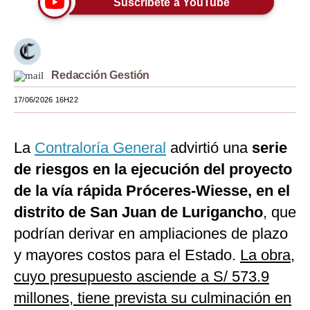
Suscríbete a YouTube
Moda
Estilos
Redacción Gestión
Mundo
17/06/2026 16H22
EEUU
México
La
Contraloría General
advirtió una
serie
España
de riesgos en la ejecución del proyecto
Internacional
de la vía rápida Próceres-Wiesse, en el
distrito de San Juan de Lurigancho
, que
Tecnología
podrían derivar en ampliaciones de plazo
Club del Suscriptor
y mayores costos para el Estado.
La obra,
Mix
cuyo presupuesto asciende a S/ 573.9
millones, tiene prevista su culminación en
G de Gestión