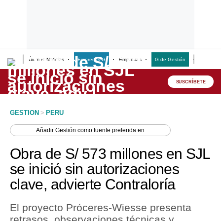
Últimas Noticias
Empresas G
Empresas
G de Gestión
Finanzas
Lo último
Peru Quiosco
SUSCRÍBETE
Portada
GESTION
>
PERU
Empresas
Añadir
Gestión
como fuente preferida en
Management & Empleo
Obra de S/ 573 millones en SJL
Economía
se inició sin autorizaciones
clave, advierte Contraloría
Mercados
Perú
El proyecto Próceres-Wiesse presenta
retrasos, observaciones técnicas y
Política