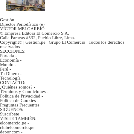
marcan urgentes?
Gestión
Director Periodístico (e)
VÍCTOR MELGAREJO
© Empresa Editora El Comercio S.A.
Calle Paracas #532, Pueblo Libre, Lima.
Copyright© | Gestion.pe | Grupo El Comercio | Todos los derechos
reservados
SECCIONES:
Portada
-
Economía
-
Mundo
-
Perú
-
Tu Dinero
-
Tecnología
CONTACTO:
¿Quiénes somos?
-
Términos y Condiciones
-
Política de Privacidad
-
Politica de Cookies
-
Preguntas Frecuentes
SÍGUENOS:
Suscríbete
VISITE TAMBIÉN:
elcomercio.pe
-
clubelcomercio.pe
-
depor.com
-