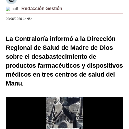
Moda
Redacción Gestión
02/06/2026 14H54
Estilos
Mundo
La Contraloría informó a la Dirección
EEUU
Regional de Salud de Madre de Dios
México
sobre el desabastecimiento de
productos farmacéuticos y dispositivos
España
médicos en tres centros de salud del
Internacional
Manu.
Tecnología
Club del Suscriptor
Mix
G de Gestión