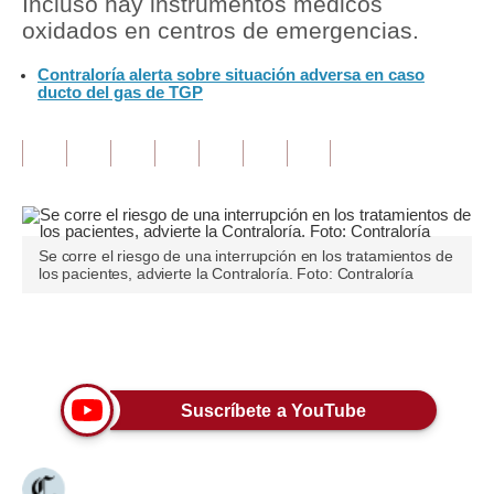
Incluso hay instrumentos médicos
oxidados en centros de emergencias.
Tu Dinero
Contraloría alerta sobre situación adversa en caso
Finanzas Personales
ducto del gas de TGP
Inmobiliarias
Plus G
Opinión
Se corre el riesgo de una interrupción en los tratamientos de
Editorial
los pacientes, advierte la Contraloría. Foto: Contraloría
Pregunta de hoy
Únete a nuestro canal
Blogs
Tendencias
Suscríbete a YouTube
Lujo
Viajes