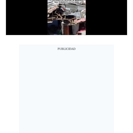
Notas Contratadas
Podcast
Gestión TV
Videos
Fotogalerías
gestion.pe
¿quiénes
Somos?
Términos
Y
Condiciones
Política
De
Privacidad