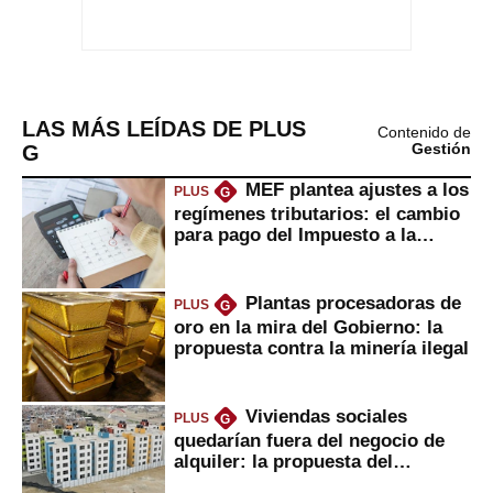
LAS MÁS LEÍDAS DE PLUS
Contenido de
G
Gestión
MEF plantea ajustes a los
PLUS
G
regímenes tributarios: el cambio
para pago del Impuesto a la
Renta
Plantas procesadoras de
PLUS
G
oro en la mira del Gobierno: la
propuesta contra la minería ilegal
Viviendas sociales
PLUS
G
quedarían fuera del negocio de
alquiler: la propuesta del
gobierno