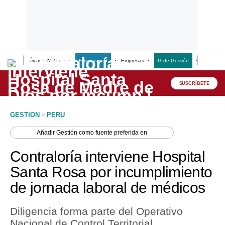
Últimas Noticias
Empresas G
Empresas
G de Gestión
Finanzas
Lo último
Peru Quiosco
SUSCRÍBETE
Portada
GESTION
>
PERU
Empresas
Añadir
Gestión
como fuente preferida en
Management & Empleo
Contraloría interviene Hospital
Economía
Santa Rosa por incumplimiento
de jornada laboral de médicos
Mercados
Perú
Diligencia forma parte del Operativo
Nacional de Control Territorial
Política