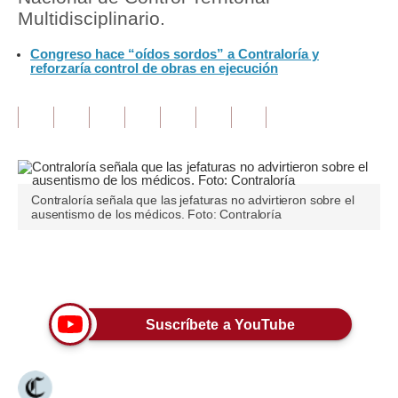
Multidisciplinario.
Tu Dinero
Congreso hace “oídos sordos” a Contraloría y
reforzaría control de obras en ejecución
Finanzas Personales
Inmobiliarias
Plus G
Opinión
Contraloría señala que las jefaturas no advirtieron sobre el
Editorial
ausentismo de los médicos. Foto: Contraloría
Pregunta de hoy
Únete a nuestro canal
Blogs
Tendencias
Suscríbete a YouTube
Lujo
Viajes