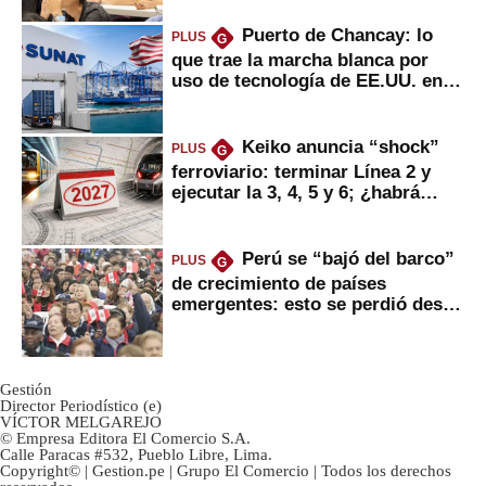
Puerto de Chancay: lo
PLUS
G
que trae la marcha blanca por
uso de tecnología de EE.UU. en
mercancías
Keiko anuncia “shock”
PLUS
G
ferroviario: terminar Línea 2 y
ejecutar la 3, 4, 5 y 6; ¿habrá
avances?
Perú se “bajó del barco”
PLUS
G
de crecimiento de países
emergentes: esto se perdió desde
2022
Gestión
Director Periodístico (e)
VÍCTOR MELGAREJO
© Empresa Editora El Comercio S.A.
Calle Paracas #532, Pueblo Libre, Lima.
Copyright© | Gestion.pe | Grupo El Comercio | Todos los derechos