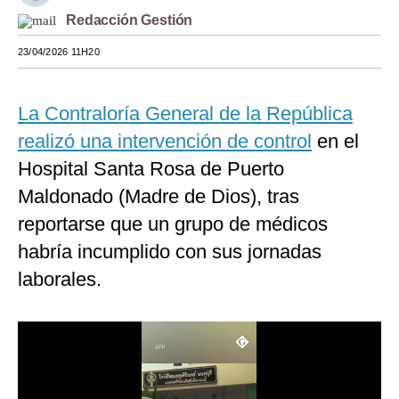
Redacción Gestión
Moda
23/04/2026 11H20
Estilos
Mundo
La Contraloría General de la República
EEUU
realizó una intervención de control
en el
Hospital Santa Rosa de Puerto
México
Maldonado (Madre de Dios), tras
España
reportarse que un grupo de médicos
Internacional
habría incumplido con sus jornadas
laborales.
Tecnología
Club del Suscriptor
Mix
G de Gestión