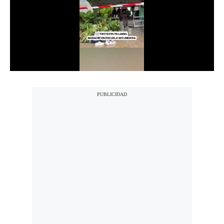
Notas Contratadas
Podcast
Gestión TV
Videos
Fotogalerías
gestion.pe
¿quiénes
Somos?
Términos
Y
Condiciones
Política
De
Privacidad