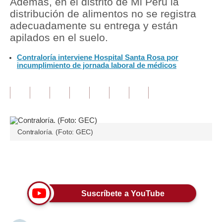
Además, en el distrito de Mi Perú la
distribución de alimentos no se registra
Tu Dinero
adecuadamente su entrega y están
apilados en el suelo.
Finanzas Personales
Contraloría interviene Hospital Santa Rosa por
Inmobiliarias
incumplimiento de jornada laboral de médicos
Plus G
Opinión
Editorial
Contraloría. (Foto: GEC)
Pregunta de hoy
Blogs
Únete a nuestro canal
Tendencias
Suscríbete a YouTube
Lujo
Viajes