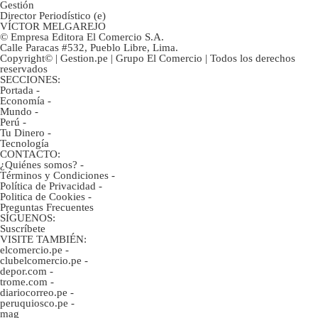
Gestión
Director Periodístico (e)
VÍCTOR MELGAREJO
© Empresa Editora El Comercio S.A.
Calle Paracas #532, Pueblo Libre, Lima.
Copyright© | Gestion.pe | Grupo El Comercio | Todos los derechos
reservados
SECCIONES:
Portada
-
Economía
-
Mundo
-
Perú
-
Tu Dinero
-
Tecnología
CONTACTO:
¿Quiénes somos?
-
Términos y Condiciones
-
Política de Privacidad
-
Politica de Cookies
-
Preguntas Frecuentes
SÍGUENOS:
Suscríbete
VISITE TAMBIÉN:
elcomercio.pe
-
clubelcomercio.pe
-
depor.com
-
trome.com
-
diariocorreo.pe
-
peruquiosco.pe
-
mag