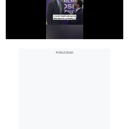
Notas Contratadas
Podcast
Gestión TV
Videos
Fotogalerías
gestion.pe
¿quiénes
Somos?
Términos
Y
Condiciones
Política
De
Privacidad