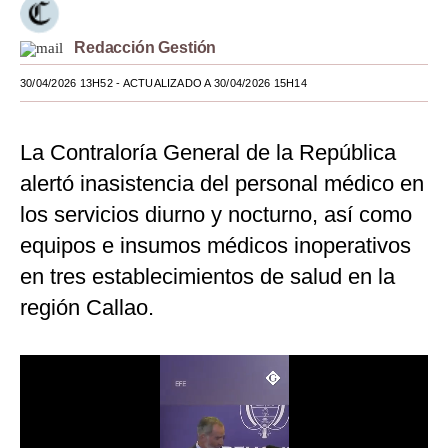
Moda
Redacción Gestión
Estilos
30/04/2026 13H52
- ACTUALIZADO A 30/04/2026 15H14
Mundo
La Contraloría General de la República
EEUU
alertó inasistencia del personal médico en
México
los servicios diurno y nocturno, así como
España
equipos e insumos médicos inoperativos
Internacional
en tres establecimientos de salud en la
región Callao.
Tecnología
Club del Suscriptor
Mix
G de Gestión