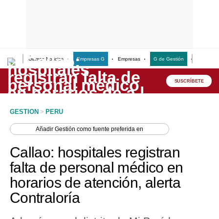
Últimas Noticias
Empresas G
Empresas
G de Gestión
Finanzas
Lo último
Peru Quiosco
SUSCRÍBETE
Portada
GESTION
>
PERU
Empresas
Añadir
Gestión
como fuente preferida en
Management & Empleo
Callao: hospitales registran
Economía
falta de personal médico en
horarios de atención, alerta
Mercados
Contraloría
Perú
Política