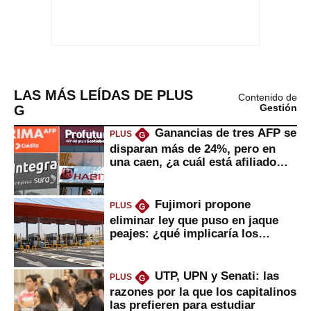
LAS MÁS LEÍDAS DE PLUS
Contenido de
G
Gestión
Ganancias de tres AFP se
PLUS
G
disparan más de 24%, pero en
una caen, ¿a cuál está afiliado
usted?
Fujimori propone
PLUS
G
eliminar ley que puso en jaque
peajes: ¿qué implicaría los
usuarios?
UTP, UPN y Senati: las
PLUS
G
razones por la que los capitalinos
las prefieren para estudiar