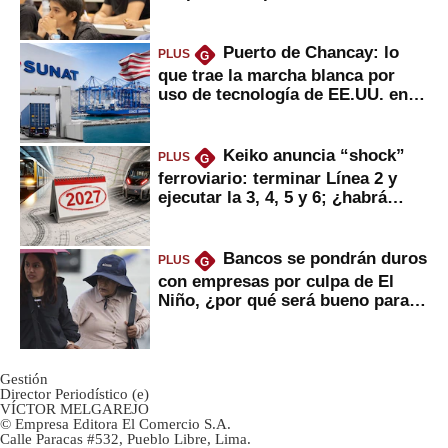
Puerto de Chancay: lo
PLUS
G
que trae la marcha blanca por
uso de tecnología de EE.UU. en
mercancías
Keiko anuncia “shock”
PLUS
G
ferroviario: terminar Línea 2 y
ejecutar la 3, 4, 5 y 6; ¿habrá
avances?
Bancos se pondrán duros
PLUS
G
con empresas por culpa de El
Niño, ¿por qué será bueno para
ahorristas?
Gestión
Director Periodístico (e)
VÍCTOR MELGAREJO
© Empresa Editora El Comercio S.A.
Calle Paracas #532, Pueblo Libre, Lima.