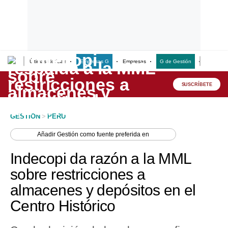
Últimas Noticias
Empresas G
Empresas
G de Gestión
Finanzas
Lo último
Peru Quiosco
SUSCRÍBETE
Portada
GESTION
>
PERU
Empresas
Añadir
Gestión
como fuente preferida en
Management & Empleo
Indecopi da razón a la MML
Economía
sobre restricciones a
almacenes y depósitos en el
Mercados
Centro Histórico
Perú
Política