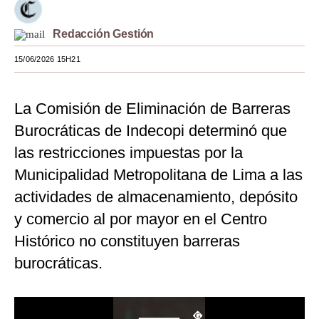
Moda
Redacción Gestión
Estilos
15/06/2026 15H21
Mundo
La Comisión de Eliminación de Barreras
EEUU
Burocráticas de Indecopi determinó que
México
las restricciones impuestas por la
España
Municipalidad Metropolitana de Lima a las
Internacional
actividades de almacenamiento, depósito
y comercio al por mayor en el Centro
Tecnología
Histórico no constituyen barreras
Club del Suscriptor
burocráticas.
Mix
G de Gestión