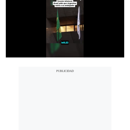
Notas Contratadas
Podcast
Gestión TV
Videos
Fotogalerías
gestion.pe
¿quiénes
Somos?
Términos
Y
Condiciones
Política
De
Privacidad