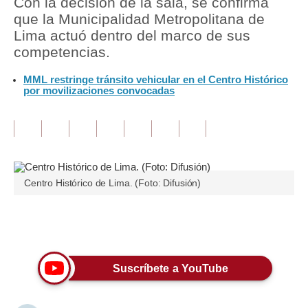
Con la decisión de la sala, se confirma
que la Municipalidad Metropolitana de
Tu Dinero
Lima actuó dentro del marco de sus
competencias.
Finanzas Personales
MML restringe tránsito vehicular en el Centro Histórico
Inmobiliarias
por movilizaciones convocadas
Plus G
Opinión
Editorial
Centro Histórico de Lima. (Foto: Difusión)
Pregunta de hoy
Blogs
Únete a nuestro canal
Tendencias
Suscríbete a YouTube
Lujo
Viajes