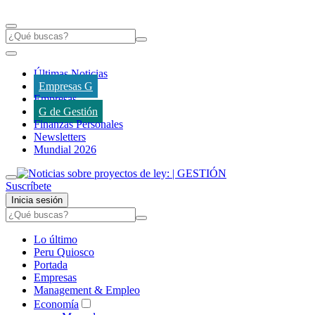
Últimas Noticias
Empresas G
Empresas
G de Gestión
Finanzas Personales
Newsletters
Mundial 2026
Suscríbete
Inicia sesión
Lo último
Peru Quiosco
Portada
Empresas
Management & Empleo
Economía