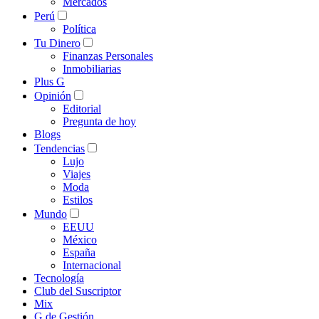
Mercados
Perú
Política
Tu Dinero
Finanzas Personales
Inmobiliarias
Plus G
Opinión
Editorial
Pregunta de hoy
Blogs
Tendencias
Lujo
Viajes
Moda
Estilos
Mundo
EEUU
México
España
Internacional
Tecnología
Club del Suscriptor
Mix
G de Gestión