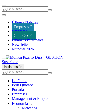
Últimas Noticias
Empresas G
Empresas
G de Gestión
Finanzas Personales
Newsletters
Mundial 2026
Suscríbete
Inicia sesión
Lo último
Peru Quiosco
Portada
Empresas
Management & Empleo
Economía
Mercados