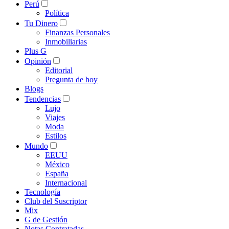
Perú
Política
Tu Dinero
Finanzas Personales
Inmobiliarias
Plus G
Opinión
Editorial
Pregunta de hoy
Blogs
Tendencias
Lujo
Viajes
Moda
Estilos
Mundo
EEUU
México
España
Internacional
Tecnología
Club del Suscriptor
Mix
G de Gestión
Notas Contratadas