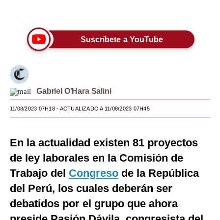
Únete a nuestro canal
Moda
Estilos
Suscríbete a YouTube
Mundo
EEUU
Gabriel O'Hara Salini
México
11/08/2023 07H18
- ACTUALIZADO A 11/08/2023 07H45
España
Internacional
En la actualidad existen 81 proyectos
Tecnología
de ley laborales en la Comisión de
Trabajo del
Congreso
de la República
Club del Suscriptor
del Perú, los cuales deberán ser
Mix
debatidos por el grupo que ahora
G de Gestión
preside Pasión Dávila, congresista del