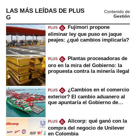
LAS MÁS LEÍDAS DE PLUS
Contenido de
G
Gestión
Fujimori propone
PLUS
G
eliminar ley que puso en jaque
peajes: ¿qué cambios implicaría?
Plantas procesadoras de
PLUS
G
oro en la mira del Gobierno: la
propuesta contra la minería ilegal
¿Cambios en el comercio
PLUS
G
exterior? El cambio aduanero al
que apuntaría el Gobierno de
Fujimori
Alicorp: qué ganó con la
PLUS
G
compra del negocio de Unilever
en Colombia