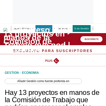
Últimas Noticias
Empresas G
Empresas
G de Gestión
Finanzas
Lo último
Peru Quiosco
SUSCRÍBETE
Portada
EXCLUSIVO PARA SUSCRIPTORES
Empresas
PLUS
G
Management & Empleo
GESTION
>
ECONOMIA
Economía
Añadir
Gestión
como fuente preferida en
Mercados
Hay 13 proyectos en manos de
Perú
la Comisión de Trabajo que
Política