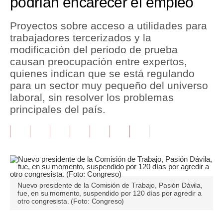
podrían encarecer el empleo
Tu Dinero
Proyectos sobre acceso a utilidades para
trabajadores tercerizados y la
Finanzas Personales
modificación del periodo de prueba
Inmobiliarias
causan preocupación entre expertos,
quienes indican que se está regulando
Plus G
para un sector muy pequeño del universo
laboral, sin resolver los problemas
Opinión
principales del país.
Editorial
Pregunta de hoy
Blogs
Tendencias
Nuevo presidente de la Comisión de Trabajo, Pasión Dávila,
fue, en su momento, suspendido por 120 días por agredir a
Lujo
otro congresista. (Foto: Congreso)
Viajes