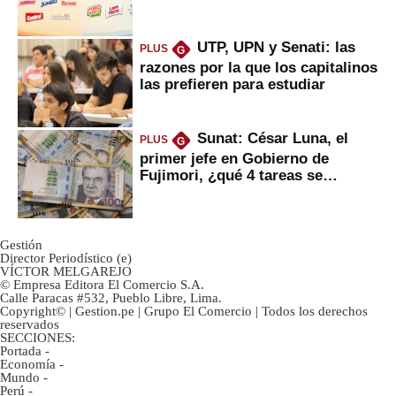
UTP, UPN y Senati: las
PLUS
G
razones por la que los capitalinos
las prefieren para estudiar
Sunat: César Luna, el
PLUS
G
primer jefe en Gobierno de
Fujimori, ¿qué 4 tareas se
marcan urgentes?
Gestión
Director Periodístico (e)
VÍCTOR MELGAREJO
© Empresa Editora El Comercio S.A.
Calle Paracas #532, Pueblo Libre, Lima.
Copyright© | Gestion.pe | Grupo El Comercio | Todos los derechos
reservados
SECCIONES:
Portada
-
Economía
-
Mundo
-
Perú
-