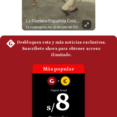
Politica
De
Cookies
¿Irán Se Está Convirtiendo En Un Régimen Militar? | #radar24
La Frontera Española Colapsa ¿Qué Está Pasando En Ceuta? | Gestión Mundo
Preguntas
Frecuentes
Esteban Silva, politólogo internacional, señala que algunos analistas consideran que la estructura religiosa iraní estaría sirviendo para sostener el poder de una cúpula militar. Explica que la Guardia Revolucionaria está aumentando su influencia sobre la seguridad, las decisiones estratégicas y hasta asuntos económicos como el estrecho de Ormuz. #Iran #GuardiaRevolucionaria #Geopolitica #NoticiasInternacionales #Shorts 👉 Suscríbete y activa la campana para no perderte nuestro análisis diario. 🌎 Síguenos en nuestras redes sociales: 📌 Web oficial: https://gestion.pe/mundo/ 📌 LinkedIn: http://bit.ly/3HYIET0 📌 X (Twitter): http://bit.ly/4noZtX9 📌 TikTok: http://bit.ly/4evB6TO
La madrugada del 30 de julio de 2026 marcó un antes y un después en el Estrecho de Gibraltar. En cuestión de horas, cerca de 72.000 migrantes marroquíes ingresaron al territorio español de Ceuta, desbordando por completo a una ciudad de apenas 85.000 habitantes. En este video, explicamos los detalles de la emergencia humana y las ramificaciones geopolíticas del conflicto: la trampa de los rumores en redes sociales, el rol de Marruecos, el acercamiento de España a Argelia y la respuesta de la Unión Europea ante las amenazas de suspensión del Tratado Schengen. #Ceuta #España #Marruecos #Geopolitica #PedroSanchez #NoticiasInternacionales #Schengen #Europa #CrisisMigratoria 👉 Suscríbete y activa la campana para no perderte nuestro análisis diario. 🌎 Síguenos en nuestras redes sociales: 📌 Web oficial: https://gestion.pe/mundo/ 📌 LinkedIn: http://bit.ly/3HYIET0 📌 X (Twitter): http://bit.ly/4noZtX9 📌 TikTok: http://bit.ly/4evB6TO