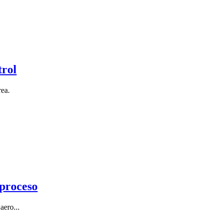
trol
rea.
 proceso
aero...