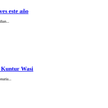
ves este año
dian...
a Kuntur Wasi
naria...