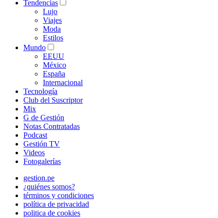
Tendencias
Lujo
Viajes
Moda
Estilos
Mundo
EEUU
México
España
Internacional
Tecnología
Club del Suscriptor
Mix
G de Gestión
Notas Contratadas
Podcast
Gestión TV
Videos
Fotogalerías
gestion.pe
¿quiénes somos?
términos y condiciones
política de privacidad
politica de cookies