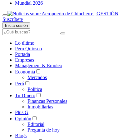
Mundial 2026
Suscríbete
Inicia sesión
Lo último
Peru Quiosco
Portada
Empresas
Management & Empleo
Economía
Mercados
Perú
Política
Tu Dinero
Finanzas Personales
Inmobiliarias
Plus G
Opinión
Editorial
Pregunta de hoy
Blogs