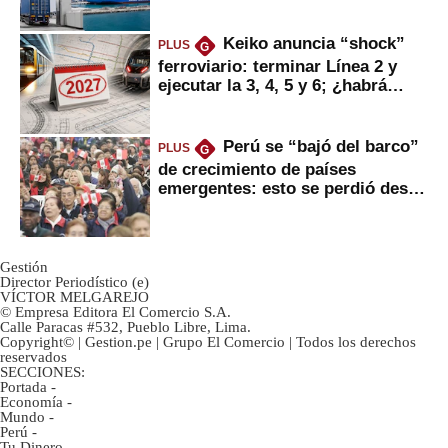
mercancías
Keiko anuncia “shock”
PLUS
G
ferroviario: terminar Línea 2 y
ejecutar la 3, 4, 5 y 6; ¿habrá
avances?
Perú se “bajó del barco”
PLUS
G
de crecimiento de países
emergentes: esto se perdió desde
2022
Gestión
Director Periodístico (e)
VÍCTOR MELGAREJO
© Empresa Editora El Comercio S.A.
Calle Paracas #532, Pueblo Libre, Lima.
Copyright© | Gestion.pe | Grupo El Comercio | Todos los derechos
reservados
SECCIONES:
Portada
-
Economía
-
Mundo
-
Perú
-
Tu Dinero
-