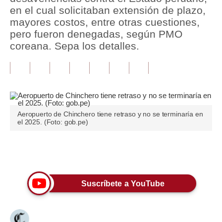
en el cual solicitaban extensión de plazo,
Tu Dinero
mayores costos, entre otras cuestiones,
pero fueron denegadas, según PMO
Finanzas Personales
coreana. Sepa los detalles.
Inmobiliarias
Plus G
Opinión
Aeropuerto de Chinchero tiene retraso y no se terminaría en
Editorial
el 2025. (Foto: gob.pe)
Pregunta de hoy
Únete a nuestro canal
Blogs
Tendencias
Suscríbete a YouTube
Lujo
Viajes