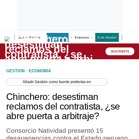
Últimas Noticias
Empresas G
Empresas
G de Gestión
Finanzas
Lo último
Peru Quiosco
SUSCRÍBETE
Portada
GESTION
>
ECONOMIA
Empresas
Añadir
Gestión
como fuente preferida en
Management & Empleo
Chinchero: desestiman
Economía
reclamos del contratista, ¿se
abre puerta a arbitraje?
Mercados
Perú
Consorcio Natividad presentó 15
desavenencias contra el Estado peruano,
Política