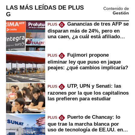
LAS MÁS LEÍDAS DE PLUS
Contenido de
G
Gestión
Ganancias de tres AFP se
PLUS
G
disparan más de 24%, pero en
una caen, ¿a cuál está afiliado
usted?
Fujimori propone
PLUS
G
eliminar ley que puso en jaque
peajes: ¿qué cambios implicaría?
UTP, UPN y Senati: las
PLUS
G
razones por la que los capitalinos
las prefieren para estudiar
Puerto de Chancay: lo
PLUS
G
que trae la marcha blanca por
uso de tecnología de EE.UU. en