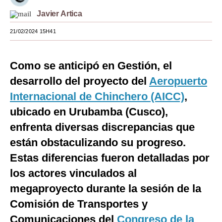
Javier Artica
Moda
21/02/2024 15H41
Estilos
Mundo
Como se anticipó en Gestión, el
EEUU
desarrollo del proyecto del
Aeropuerto
México
Internacional de Chinchero (AICC)
,
ubicado en Urubamba (Cusco),
España
enfrenta diversas discrepancias que
Internacional
están obstaculizando su progreso.
Tecnología
Estas diferencias fueron detalladas por
los actores vinculados al
Club del Suscriptor
megaproyecto durante la sesión de la
Mix
Comisión de Transportes y
G de Gestión
Comunicaciones del
Congreso de la