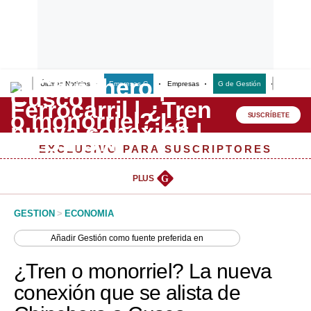
Últimas Noticias
Empresas G
Empresas
G de Gestión
Finanzas
Lo último
Peru Quiosco
SUSCRÍBETE
Portada
EXCLUSIVO PARA SUSCRIPTORES
Empresas
PLUS
G
Management & Empleo
GESTION
>
ECONOMIA
Economía
Añadir
Gestión
como fuente preferida en
Mercados
¿Tren o monorriel? La nueva
Perú
conexión que se alista de
Política