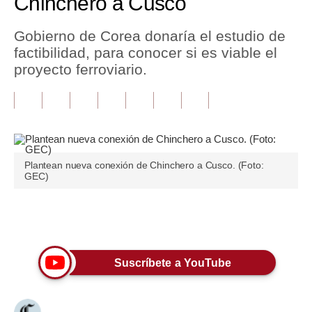
Chinchero a Cusco
Tu Dinero
Gobierno de Corea donaría el estudio de
factibilidad, para conocer si es viable el
Finanzas Personales
proyecto ferroviario.
Inmobiliarias
Plus G
Opinión
Plantean nueva conexión de Chinchero a Cusco. (Foto:
Editorial
GEC)
Pregunta de hoy
Únete a nuestro canal
Blogs
Tendencias
Suscríbete a YouTube
Lujo
Viajes