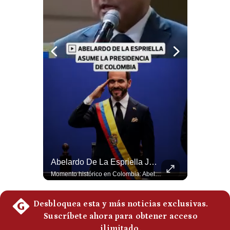
Notas Contratadas
Podcast
Gestión TV
Videos
Fotogalerías
gestion.pe
¿quiénes
La Frontera Española Colapsa ¿Qué Está Pasando En Ceuta? | Gestión Mundo
Abelardo De La Espriella Juramenta Como Nuevo Presidente | Gestión Mundo
Somos?
La madrugada del 30 de julio de 2026 marcó un antes y un después en el Estrecho de Gibraltar. En cuestión de horas, cerca de 72.000 migrantes marroquíes ingresaron al territorio español de Ceuta, desbordando por completo a una ciudad de apenas 85.000 habitantes. En este video, explicamos los detalles de la emergencia humana y las ramificaciones geopolíticas del conflicto: la trampa de los rumores en redes sociales, el rol de Marruecos, el acercamiento de España a Argelia y la respuesta de la Unión Europea ante las amenazas de suspensión del Tratado Schengen. #Ceuta #España #Marruecos #Geopolitica #PedroSanchez #NoticiasInternacionales #Schengen #Europa #CrisisMigratoria 👉 Suscríbete y activa la campana para no perderte nuestro análisis diario. 🌎 Síguenos en nuestras redes sociales: 📌 Web oficial: https://gestion.pe/mundo/ 📌 LinkedIn: http://bit.ly/3HYIET0 📌 X (Twitter): http://bit.ly/4noZtX9 📌 TikTok: http://bit.ly/4evB6TO
Momento histórico en Colombia: Abelardo de la Espriella prestó juramento y recibió la banda presidencial en la Arena USC de Cali, convirtiéndose oficialmente en el nuevo Presidente de la República para el periodo 2026-2030. Por primera vez en la historia reciente del país, la investidura presidencial se celebró fuera de Bogotá. ¿Qué opinas del inicio de este nuevo mandato constitucional? #DeLaEspriella #Colombia #PosesionPresidencial #Cali #Shorts 👉 Suscríbete y activa la campana para no perderte nuestro análisis diario. 🌎 Síguenos en nuestras redes sociales: 📌 Web oficial: https://gestion.pe/mundo/ 📌 LinkedIn: http://bit.ly/3HYIET0 📌 X (Twitter): http://bit.ly/4noZtX9 📌 TikTok: http://bit.ly/4evB6TO
Términos
Y
Condiciones
Política
De
Privacidad