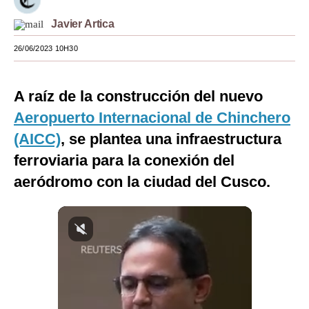
Moda
Javier Artica
Estilos
26/06/2023 10H30
Mundo
A raíz de la construcción del nuevo
EEUU
Aeropuerto Internacional de Chinchero
México
(AICC)
, se plantea una infraestructura
ferroviaria para la conexión del
España
aeródromo con la ciudad del Cusco.
Internacional
Tecnología
Club del Suscriptor
Mix
G de Gestión