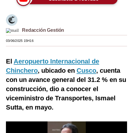
Moda
Estilos
Redacción Gestión
Mundo
03/06/2025 15H16
EEUU
México
El
Aeropuerto Internacional de
España
Chinchero
, ubicado en
Cusco
, cuenta
con un avance general del 31.2 % en su
Internacional
construcción, dio a conocer el
Tecnología
viceministro de Transportes, Ismael
Club del Suscriptor
Sutta, en mayo.
Mix
G de Gestión