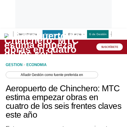
Últimas Noticias
Empresas G
Empresas
G de Gestión
Finanzas
Lo último
Peru Quiosco
SUSCRÍBETE
Portada
GESTION
>
ECONOMIA
Empresas
Añadir
Gestión
como fuente preferida en
Management & Empleo
Aeropuerto de Chinchero: MTC
Economía
estima empezar obras en
cuatro de los seis frentes claves
Mercados
este año
Perú
Política