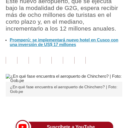
Este nuevo aeropuerto, que se ejecuta
bajo la modalidad de G2G, espera recibir
Tu Dinero
más de ocho millones de turistas en el
corto plazo y, en el mediano,
Finanzas Personales
incrementarlo a los 12 millones anuales.
Inmobiliarias
Promperú: se implementará nuevo hotel en Cusco con
una inversión de US$ 17 millones
Plus G
Opinión
Editorial
Pregunta de hoy
¿En qué fase encuentra el aeropuerto de Chinchero? | Foto:
Blogs
Gob.pe
Tendencias
Únete a nuestro canal
Lujo
Viajes
Suscríbete a YouTube