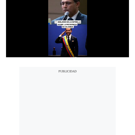
Notas Contratadas
Podcast
Gestión TV
Videos
Fotogalerías
gestion.pe
¿quiénes
Somos?
Términos
Y
Condiciones
Política
De
Privacidad