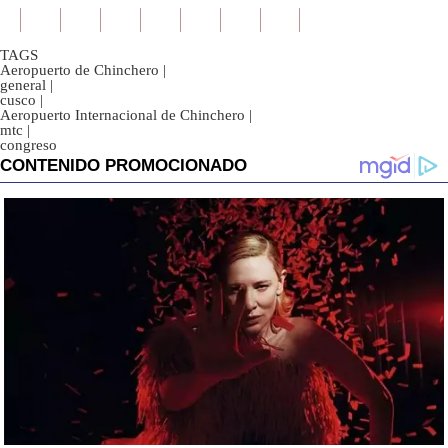
TAGS
Aeropuerto de Chinchero
|
general
|
cusco
|
Aeropuerto Internacional de Chinchero
|
mtc
|
congreso