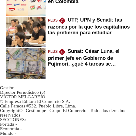
en Colombia
UTP, UPN y Senati: las
PLUS
G
razones por la que los capitalinos
las prefieren para estudiar
Sunat: César Luna, el
PLUS
G
primer jefe en Gobierno de
Fujimori, ¿qué 4 tareas se
marcan urgentes?
Gestión
Director Periodístico (e)
VÍCTOR MELGAREJO
© Empresa Editora El Comercio S.A.
Calle Paracas #532, Pueblo Libre, Lima.
Copyright© | Gestion.pe | Grupo El Comercio | Todos los derechos
reservados
SECCIONES:
Portada
-
Economía
-
Mundo
-