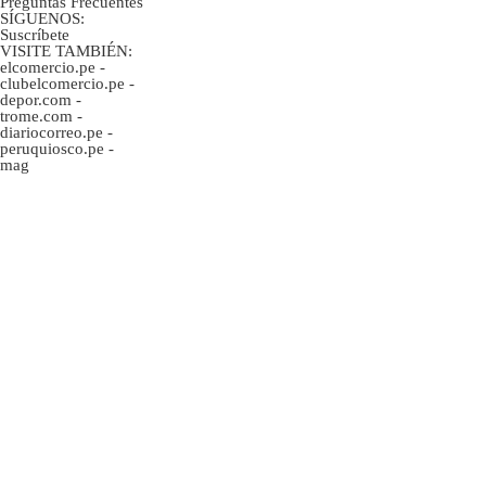
Preguntas Frecuentes
SÍGUENOS:
Suscríbete
VISITE TAMBIÉN:
elcomercio.pe
-
clubelcomercio.pe
-
depor.com
-
trome.com
-
diariocorreo.pe
-
peruquiosco.pe
-
mag