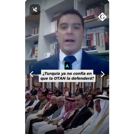
Notas Contratadas
Podcast
Gestión TV
Videos
Fotogalerías
gestion.pe
¿quiénes
Somos?
Términos
Y
Condiciones
Política
De
Privacidad