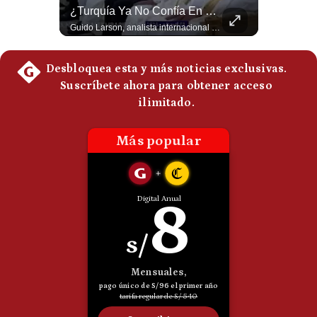
La Verdadera Razón Por La Que China Apoya A Irán | Gestión Mundo
¿Turquía Ya No Confía En Que La OTAN La Defenderá? | Gestión Mundo
Politica
Guido Larson, analista internacional explica que la guerra no puede entenderse únicamente como un enfrentamiento entre Estados Unidos e Irán, sino también dentro de la competencia global entre Washington y Pekín. El analista sostiene que China mantiene su relación petrolera con Irán y que le interesa que Estados Unidos consuma recursos y pierda influencia. 🚀 ¿Quieres entender el mundo sin ruido? Únete a nuestra comunidad y forma parte del cambio. #GestiónNewsroomLive #NoticiasGlobales #AnálisisGeopolítico #EconomíaMundial #IA #Geopolítica #LatinosEnUSA #NoticiasEnEspañol 👉 Suscríbete y activa la campana para no perderte nuestro análisis diario. 🌎 Síguenos en nuestras redes sociales: 📌 Web oficial: https://gestion.pe/mundo/ 📌 LinkedIn: http://bit.ly/3HYIET0 📌 X (Twitter): http://bit.ly/4noZtX9 📌 TikTok: http://bit.ly/4evB6TO
Guido Larson, analista internacional plantea un escenario muy fuerte: Turquía estaría buscando nuevas garantías militares porque teme que la OTAN no responda si Israel llegara a atacarla. Luego aparece un elemento decisivo en el nuevo pacto regional: Pakistán es una potencia nuclear. 🚀 ¿Quieres entender el mundo sin ruido? Únete a nuestra comunidad y forma parte del cambio. #GestiónNewsroomLive #NoticiasGlobales #AnálisisGeopolítico #EconomíaMundial #IA #Geopolítica #LatinosEnUSA #NoticiasEnEspañol 👉 Suscríbete y activa la campana para no perderte nuestro análisis diario. 🌎 Síguenos en nuestras redes sociales: 📌 Web oficial: https://gestion.pe/mundo/ 📌 LinkedIn: http://bit.ly/3HYIET0 📌 X (Twitter): http://bit.ly/4noZtX9 📌 TikTok: http://bit.ly/4evB6TO
De
Cookies
Preguntas
Frecuentes