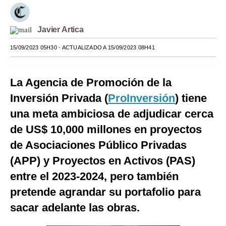
Moda
Javier Artica
Estilos
15/09/2023 05H30
- ACTUALIZADO A 15/09/2023 08H41
Mundo
EEUU
La Agencia de Promoción de la
México
Inversión Privada (
ProInversión
) tiene
una meta ambiciosa de adjudicar cerca
España
de US$ 10,000 millones en proyectos
Internacional
de Asociaciones Público Privadas
Tecnología
(APP) y Proyectos en Activos (PAS)
entre el 2023-2024, pero también
Club del Suscriptor
pretende agrandar su portafolio para
Mix
sacar adelante las obras.
G de Gestión