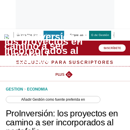
Últimas Noticias
Empresas G
Empresas
G de Gestión
Finanzas
Lo último
Peru Quiosco
SUSCRÍBETE
Portada
EXCLUSIVO PARA SUSCRIPTORES
Empresas
PLUS
G
Management & Empleo
GESTION
>
ECONOMIA
Economía
Añadir
Gestión
como fuente preferida en
Mercados
ProInversión: los proyectos en
Perú
camino a ser incorporados al
Política