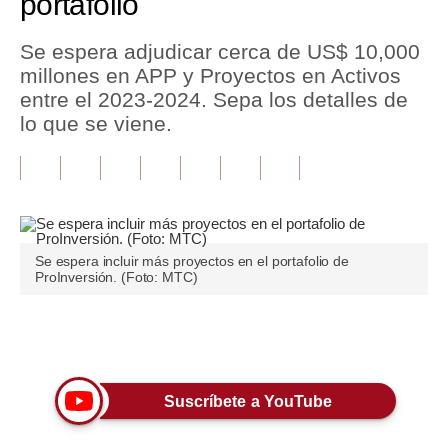
portafolio
Tu Dinero
Se espera adjudicar cerca de US$ 10,000
millones en APP y Proyectos en Activos
Finanzas Personales
entre el 2023-2024. Sepa los detalles de
Inmobiliarias
lo que se viene.
Plus G
Opinión
Editorial
Se espera incluir más proyectos en el portafolio de
ProInversión. (Foto: MTC)
Pregunta de hoy
Blogs
Únete a nuestro canal
Tendencias
Lujo
Suscríbete a YouTube
Viajes