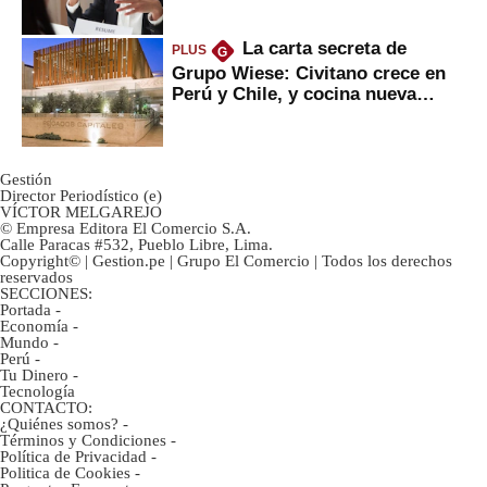
La carta secreta de
PLUS
G
Grupo Wiese: Civitano crece en
Perú y Chile, y cocina nueva
marca
Gestión
Director Periodístico (e)
VÍCTOR MELGAREJO
© Empresa Editora El Comercio S.A.
Calle Paracas #532, Pueblo Libre, Lima.
Copyright© | Gestion.pe | Grupo El Comercio | Todos los derechos
reservados
SECCIONES:
Portada
-
Economía
-
Mundo
-
Perú
-
Tu Dinero
-
Tecnología
CONTACTO:
¿Quiénes somos?
-
Términos y Condiciones
-
Política de Privacidad
-
Politica de Cookies
-