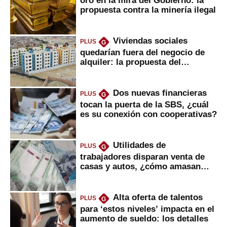
propuesta contra la minería ilegal
Viviendas sociales
PLUS
G
quedarían fuera del negocio de
alquiler: la propuesta del
gobierno
Dos nuevas financieras
PLUS
G
tocan la puerta de la SBS, ¿cuál
es su conexión con cooperativas?
Utilidades de
PLUS
G
trabajadores disparan venta de
casas y autos, ¿cómo amasan
tanta liquidez?
Alta oferta de talentos
PLUS
G
para ‘estos niveles’ impacta en el
aumento de sueldo: los detalles